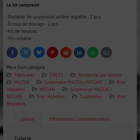
Le kit comprend:
-Biellette de suspension arrière réglable - 2 pcs.
-Écrous de blocage - 2 pcs.
-Kit de boulons
-Vis romaine
Bluesky
Twitter
Facebook
Pinterest
Reddit
LinkedIn
WhatsApp
E-
mail
More from category
Fabricants
CNC71
Recherche par voiture
MAZDA
Suspension MAZDA / NISSAN
Bras
réglables
NISSAN
Suspension MAZDA /
NISSAN
Bras réglables
Suspension
Bras
Réglables
Galerie
Informations Complémentaires
Galerie