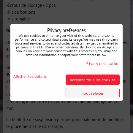
-Écrous de blocage - 2 pcs.
-Kit de boulons
-Vis romaine
Privacy preferences
Biellettes de suspension arrière réglables Nissan 350Z:
We use cookies to enhance your visit of this website, analyze its
performance and collect data about its usage. We may use third-party
Des silentblocs en polyuréthane d'une dureté de 90Sha, adaptés
tools and services to do so and collected data may get transmitted to
partners in the EU, USA or other countries. By clicking on 'Accept all
au sport automobile, ont été utilisés à la place des silentblocs
cookies' you declare your consent with this processing. You may find
detailed information or adjust your preferences below.
en caoutchouc d'origine.
Privacy declaration
Grâce à la plage de réglage en "+" et "-", la biellette de
suspension CNC71 Motorsport pour Nissan 350Z vous permet
Afficher les détails
Accepter tous les cookies
d'obtenir une traction maximale du véhicule sur l'essieu moteur.
La plage de réglage totale est d'environ 30 mm (435 mm - 465
Tout refuser
mm), ce qui signifie que par rapport au bras oscillant d'origine
(445 mm), il peut être raccourci de 10 mm ou allongé de 20
mm.
La biellette de suspension permet principalement de modifier
le pincement et le carrossage.