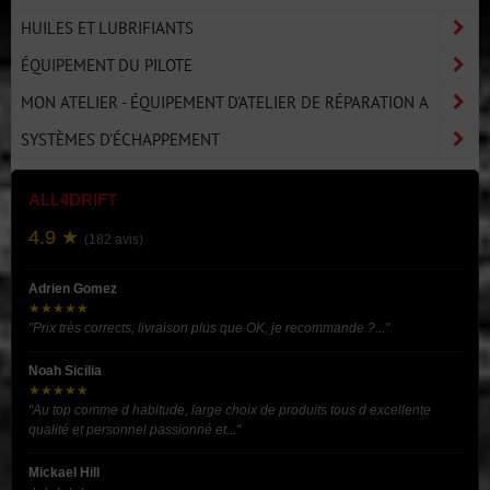
HUILES ET LUBRIFIANTS
ÉQUIPEMENT DU PILOTE
MON ATELIER - ÉQUIPEMENT D'ATELIER DE RÉPARATION A
SYSTÈMES D'ÉCHAPPEMENT
ALL4DRIFT
4.9 ★
(182 avis)
Adrien Gomez
★★★★★
"Prix très corrects, livraison plus que OK, je recommande ?..."
Noah Sicilia
★★★★★
"Au top comme d habitude, large choix de produits tous d excellente
qualité et personnel passionné et..."
Mickael Hill