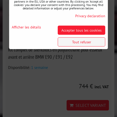
partners in the EU, USA or other countries. By clicking on 'Accept all
cookies' you declare your consent with this processing. You may find
detailed information or adjust your preferences below.
Privacy declaration
Afficher les détails
Accepter tous les cookies
Tout refuser
Kit complet de silentblocs en polyuréthane pour essieux
avant et arrière BMW E90 / E91 / E92
Disponibilité:
1 semaine
744 €
incl. VAT
SELECT VARIANT