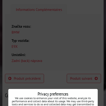
Informations Complémentaires
Značka vozu:
BMW
Typ vozidla:
E9X
Umístění:
Zadní (back) náprava
Produit précédent
Produit suivant
Privacy preferences
Contributions alternatives
We use cookies to enhance your visit of this website, analyze its
performance and collect data about its usage. We may use third-party
tools and services to do so and collected data may get transmitted to