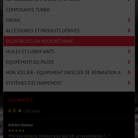
COMPOSANTS TURBO
FREINS
ACCESSOIRES ET PRODUITS DÉRIVÉS
SILENTBLOCS EN POLYURÉTHANE
HUILES ET LUBRIFIANTS
ÉQUIPEMENT DU PILOTE
MON ATELIER - ÉQUIPEMENT D'ATELIER DE RÉPARATION A
SYSTÈMES D'ÉCHAPPEMENT
ALL4DRIFT
4.9 ★
(182 avis)
Adrien Gomez
★★★★★
"Prix très corrects, livraison plus que OK, je recommande ?..."