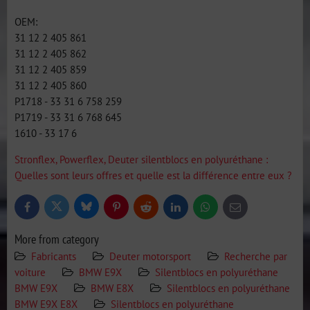
OEM:
31 12 2 405 861
31 12 2 405 862
31 12 2 405 859
31 12 2 405 860
P1718 - 33 31 6 758 259
P1719 - 33 31 6 768 645
1610 - 33 17 6
Stronflex, Powerflex, Deuter silentblocs en polyuréthane :
Quelles sont leurs offres et quelle est la différence entre eux ?
Bluesky
Twitter
Facebook
Pinterest
Reddit
LinkedIn
WhatsApp
E-
mail
More from category
Fabricants
Deuter motorsport
Recherche par
voiture
BMW E9X
Silentblocs en polyuréthane
BMW E9X
BMW E8X
Silentblocs en polyuréthane
BMW E9X E8X
Silentblocs en polyuréthane