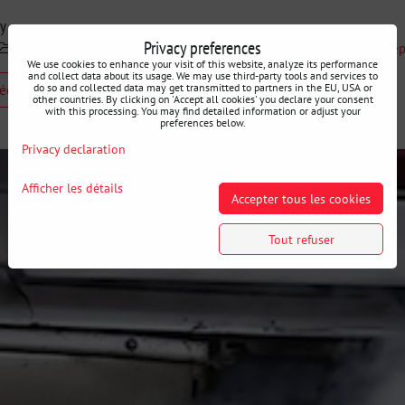
ry
Privacy preferences
Deuter motorsport
Mon atelier - équipement d'atelier de rép
We use cookies to enhance your visit of this website, analyze its performance
and collect data about its usage. We may use third-party tools and services to
do so and collected data may get transmitted to partners in the EU, USA or
cédent
other countries. By clicking on 'Accept all cookies' you declare your consent
with this processing. You may find detailed information or adjust your
preferences below.
Privacy declaration
Afficher les détails
Accepter tous les cookies
Tout refuser