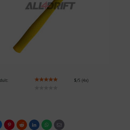
duit:
5
/
5
(
4
x)
uesky
Pinterest
Reddit
LinkedIn
WhatsApp
E-
mail