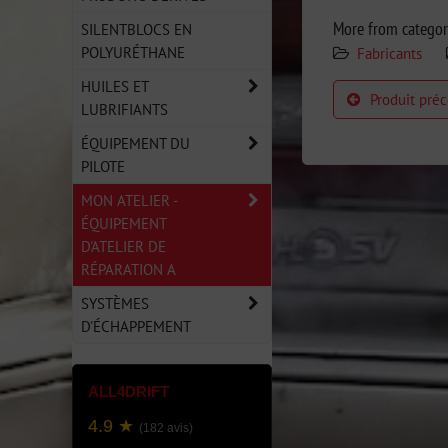
More from catego
SILENTBLOCS EN
POLYURÉTHANE
Fabricants
HUILES ET
Produit pré
LUBRIFIANTS
ÉQUIPEMENT DU
PILOTE
MON ATELIER -
ÉQUIPEMENT
D'ATELIER DE
RÉPARATION A
SYSTÈMES
D'ÉCHAPPEMENT
ALL4DRIFT
4.9 ★
(182 avis)