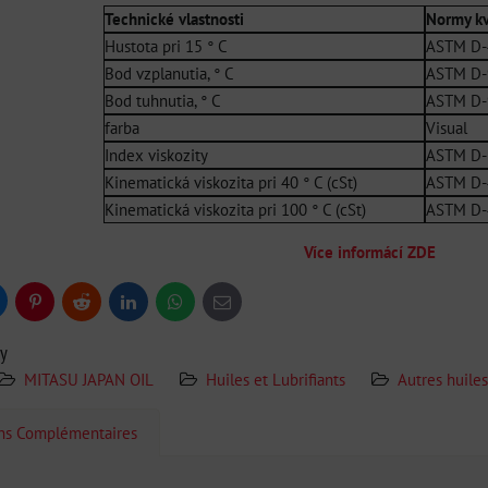
Technické vlastnosti
Normy kv
Hustota pri 15 ° C
ASTM D-
Bod vzplanutia, ° C
ASTM D-
Bod tuhnutia, ° C
ASTM D-
farba
Visual
Index viskozity
ASTM D-
Kinematická viskozita pri 40 ° C (cSt)
ASTM D-
Kinematická viskozita pri 100 ° C (cSt)
ASTM D-
Více informácí ZDE
uesky
Pinterest
Reddit
LinkedIn
WhatsApp
E-
mail
ry
MITASU JAPAN OIL
Huiles et Lubrifiants
Autres huiles,
ons Complémentaires