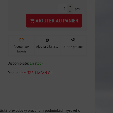
pcs
AJOUTER AU PANIER
Ajouter aux
Ajouter à la liste
Alerte produit
favoris
Disponibilité:
En stock
Producer:
MITASU JAPAN OIL
cké převodovky pracující v podmínkách vysokého