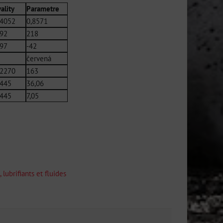
ality
Parametre
4052
0,8571
92
218
97
-42
červená
2270
163
445
36,06
445
7,05
 lubrifiants et fluides