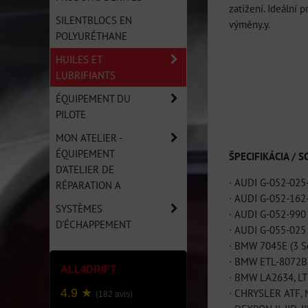
zatížení. Ideální 
SILENTBLOCS EN
výměny.y.
POLYURÉTHANE
HUILES ET
LUBRIFIANTS
ÉQUIPEMENT DU
PILOTE
MON ATELIER -
ÉQUIPEMENT
ŠPECIFIKÁCIA / 
D'ATELIER DE
∙ AUDI G-052-025
RÉPARATION A
∙ AUDI G-052-162
SYSTÈMES
∙ AUDI G-052-990
D'ÉCHAPPEMENT
∙ AUDI G-055-025
∙ BMW 7045E (3 Se
∙ BMW ETL-8072B 
ALL4DRIFT
∙ BMW LA2634, LT
4.9 ★
∙ CHRYSLER ATF,
(182 avis)