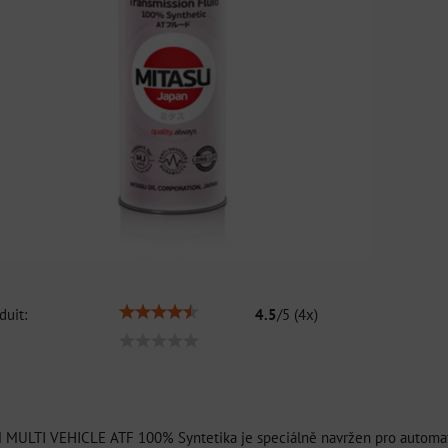
duit:
4.5
/
5
(
4
x)
ULTI VEHICLE ATF 100% Syntetika je speciálně navržen pro automati