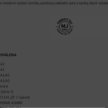
pro moderní osobní vozidla, autobusy, nákladní auta a taxíky, které vyža
SCHVÁLENIA
-A2
-A1
 A1/A2
 A1/A2
ries)
(Séria 5)
71141 (ZF 5 Speed)
 MOPAR AS68RC