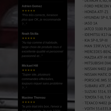
∙ DEXRON II, IID, IIE,
∙ FORD MERCON V
Adrien Gomez
★★★★★
∙ HONDA ATF-Z1
"Prix très corrects, livraison
∙ HYUNDAI SP-II, S
plus que OK, je recommande
∙ JASO 1A
?..."
∙ JATCO 3100 PL0
Noah Sicilia
∙ IDEMITSU K17-J
★★★★★
∙ KIA SP-II, SP-III
"Au top comme d habitude,
∙ MAN 339F/V1/V
large choix de produits tous d
∙ MERCEDES-BENZ 
excellente qualité et personnel
passionné et..."
∙ MAZDA ATF-M II
∙ MITSUBISHI DIAM
Mickael Hill
∙ NISSAN N402 (J
★★★★★
∙ NISSAN MATIC D, 
"Super site, plusieurs
commandes effectuées,
∙ PORSCHE JWS 3
toujours niquel sans problème
∙ SUBARU ATF, A
?..."
∙ SUZUKI 3314, 3
∙ TOYOTA T-III, T-IV
Maxime Thoreau
★★★★★
∙ TEXACO N402 (J
"le prix était très bon, l'envoi a
∙ VOITH 55.6335.