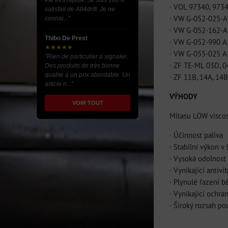
été très rapide. Je suis 100%
∙ VOL 97340, 973
satisfait de All4drift. Je ne
∙ VW G-052-025-A
connai..."
∙ VW G-052-162-A
Thibo De Prest
∙ VW G-052-990 A
★★★★★
∙ VW G-055-025 A
"Rien de particulier à signaler.
∙ ZF TE-ML 03D, 
Des produits de très bonne
qualité à un prix abordable. Un
∙ ZF 11B, 14A, 14B
article n..."
VÝHODY
VOIR TOUT
Mitasu LOW visco
∙ Účinnost paliva
∙ Stabilní výkon v
∙ Vysoká odolnost
∙ Vynikající antivi
∙ Plynulé řazení b
∙ Vynikající ochr
∙ Široký rozsah pou