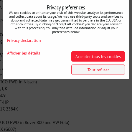
 IIIF, IIIG, IIIH
Privacy preferences
, FNR5
We use cookies to enhance your visit of this website, analyze its performance
and collect data about its usage. We may use third-party tools and services to
P-III
do so and collected data may get transmitted to partners in the EU, USA or
other countries. By clicking on 'Accept all cookies' you declare your consent
with this processing. You may find detailed information or adjust your
preferences below.
85
Privacy declaration
aguar X Type 2001-2005
Afficher les détails
2/Z1/Z2
Accepter tous les cookies
236,1/2/3/ 5/6/7/9/10/11
I, ATF-MV
Tout refuser
OND SP-II, SP-III
ATCO FWD in Nissan)
J, K
309
TF-HP
317, 2384K
ATCO FWD in Rover 800 and VW Polo)
XX (G607)