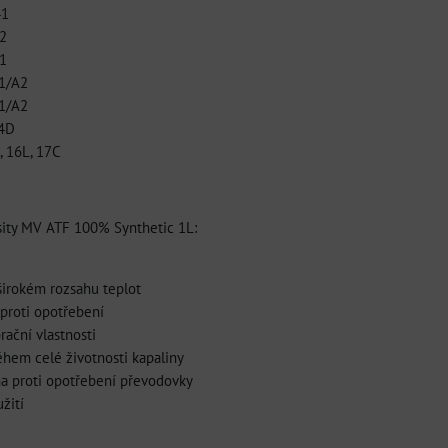
41
2
1
1/A2
1/A2
04D
, 16L, 17C
sity MV ATF 100% Synthetic 1L:
 širokém rozsahu teplot
 proti opotřebení
brační vlastnosti
ěhem celé životnosti kapaliny
ana proti opotřebení převodovky
žití