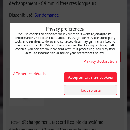
d'échappement - 64 mm, différentes longueurs
Disponibilité:
Sur demande
Privacy preferences
We use cookies to enhance your visit of this website, analyze its
from 26 €
incl. VAT
performance and collect data about its usage. We may use third-party
tools and services to do so and collected data may get transmitted to
partners in the EU, USA or other countries. By clicking on 'Accept all
cookies' you declare your consent with this processing. You may find
detailed information or adjust your preferences below.
SELECT VARIANT
Privacy declaration
Afficher les détails
Accepter tous les cookies
Tout refuser
Tresse d'échappement, raccord flexible du système
d'échappement - 70 mm, différentes longueurs