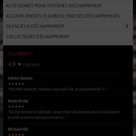
ACCESSOIRES POUR SYSTÈMES D'ÉCHAPPEMENT
ACCOUPLEMENTS FLEXIBLES (TRESSES D'ÉCHAPPEMENT)
SILENCIEUX D'ÉCHAPPEMENT
COLLECTEURS D'ÉCHAPPEMENT
ALL4DRIFT
4.9 ★
(182 avis)
Adrien Gomez
★★★★★
"Prix très corrects, livraison plus que OK, je recommande ?..."
Noah Sicilia
★★★★★
"Au top comme d habitude, large choix de produits tous d excellente
qualité et personnel passionné et..."
Mickael Hill
★★★★★