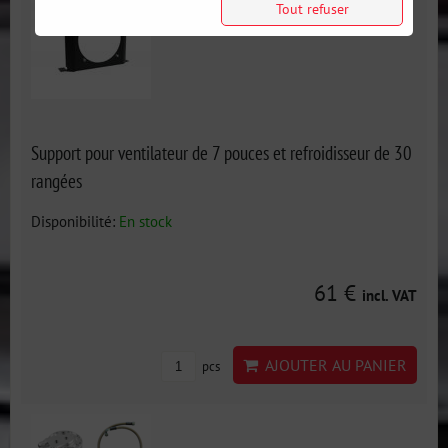
Tout refuser
Support pour ventilateur de 7 pouces et refroidisseur de 30
rangées
Disponibilité:
En stock
61 €
incl. VAT
AJOUTER AU PANIER
pcs