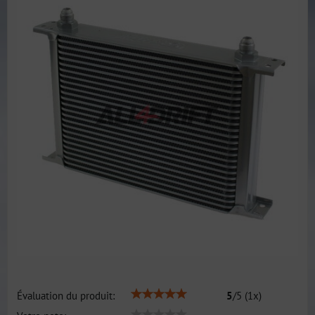
Évaluation du produit:
5
/
5
(
1
x)