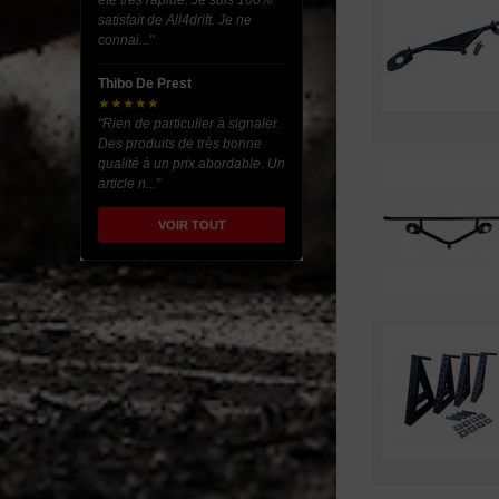
été très rapide. Je suis 100%
satisfait de All4drift. Je ne
connai..."
Thibo De Prest
★★★★★
"Rien de particulier à signaler.
Des produits de très bonne
qualité à un prix abordable. Un
article n..."
VOIR TOUT