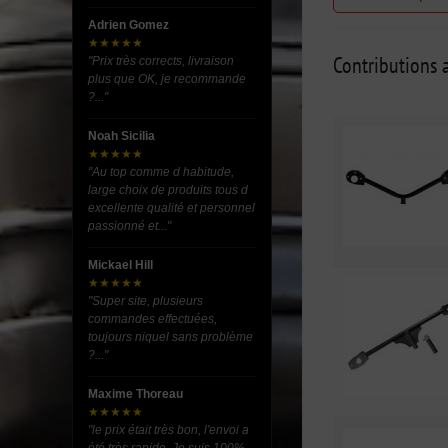
Adrien Gomez
★★★★★
Contributions a
"Prix très corrects, livraison
plus que OK, je recommande
?..."
Noah Sicilia
★★★★★
"Au top comme d habitude,
large choix de produits tous d
excellente qualité et personnel
passionné et..."
Mickael Hill
★★★★★
"Super site, plusieurs
commandes effectuées,
toujours niquel sans problème
?..."
Maxime Thoreau
★★★★★
"le prix était très bon, l'envoi a