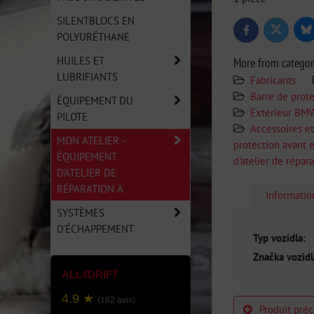
SILENTBLOCS EN
Bl
Twitter
Facebook
POLYURÉTHANE
HUILES ET
More from catego
LUBRIFIANTS
Fabricants
Barre de prote
ÉQUIPEMENT DU
Extérieur BM
PILOTE
Accessoires et
MON ATELIER -
protection avant e
ÉQUIPEMENT
d'atelier de répara
D'ATELIER DE
RÉPARATION A
Informati
SYSTÈMES
D'ÉCHAPPEMENT
Typ vozidla:
Značka vozidl
ALL4DRIFT
4.9 ★
(182 avis)
Produit pré