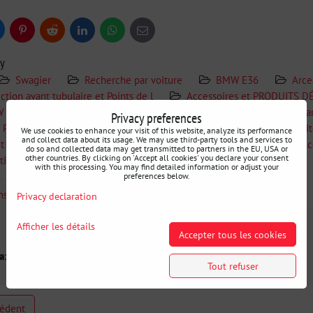
uesky
Pinterest
Reddit
LinkedIn
WhatsApp
E-
mail
ry
Swagier
Recherche par voiture
BMW E36
Arce
ction avant tubulaire et Points de l
Accessoires et PRODUITS D
W E46
Châssis et Barres de Protection Avant BMW E46
Ba
Privacy preferences
 Produits Dérivés
Accessoires - Divers
Arceaux de sécurit
We use cookies to enhance your visit of this website, analyze its performance
and collect data about its usage. We may use third-party tools and services to
t Points de levage
Accessoires et PRODUITS DÉRIVÉS
Ac
do so and collected data may get transmitted to partners in the EU, USA or
other countries. By clicking on 'Accept all cookies' you declare your consent
tion a
Outils et équipement
with this processing. You may find detailed information or adjust your
preferences below.
ons Complémentaires
Privacy declaration
Afficher les détails
Accepter tous les cookies
a::
Tout refuser
cédent