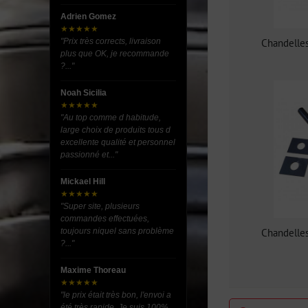
Adrien Gomez
★★★★★
Chandelle
"Prix très corrects, livraison
plus que OK, je recommande
?..."
Noah Sicilia
★★★★★
"Au top comme d habitude,
large choix de produits tous d
excellente qualité et personnel
passionné et..."
Mickael Hill
★★★★★
"Super site, plusieurs
commandes effectuées,
Chandelle
toujours niquel sans problème
?..."
Maxime Thoreau
★★★★★
"le prix était très bon, l'envoi a
été très rapide. Je suis 100%