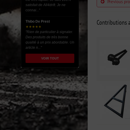
Previous pr
satisfait de All4drift. Je ne
connai..."
Contributions a
Thibo De Prest
★★★★★
"Rien de particulier à signaler.
Des produits de très bonne
qualité à un prix abordable. Un
article n..."
VOIR TOUT