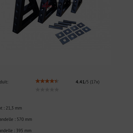
duit:
4.41
/
5
(
17
x)
ot : 21,3 mm
handelle : 570 mm
handelle : 395 mm