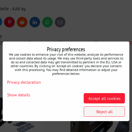
delle : 4,66 kg
uesky
Pinterest
Reddit
LinkedIn
WhatsApp
E-
mail
ry
Swagier
Intérieur
Accessoires
Accessoires et
Privacy preferences
We use cookies to enhance your visit of this website, analyze its performance
and collect data about its usage. We may use third-party tools and services to
do so and collected data may get transmitted to partners in the EU, USA or
other countries. By clicking on 'Accept all cookies' you declare your consent
with this processing. You may find detailed information or adjust your
preferences below.
Privacy declaration
Show details
Accept all cookies
Reject all