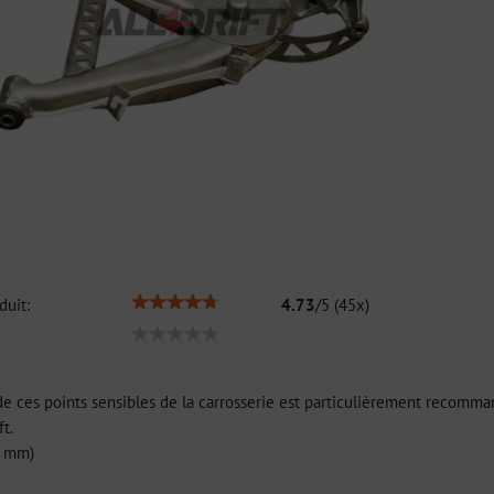
duit:
4.73
/
5
(
45
x)
 ces points sensibles de la carrosserie est particulièrement recommandé
t.
5 mm)