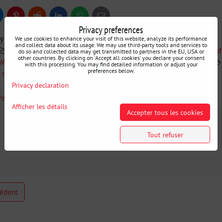
uesky
Pinterest
Reddit
LinkedIn
WhatsApp
E-
mail
Privacy preferences
ry
We use cookies to enhance your visit of this website, analyze its performance
and collect data about its usage. We may use third-party tools and services to
Swagier
Recherche par voiture
BMW E30
Renf
do so and collected data may get transmitted to partners in the EU, USA or
other countries. By clicking on 'Accept all cookies' you declare your consent
W E30
BMW E36
Renforts de carrosserie BMW E36
with this processing. You may find detailed information or adjust your
preferences below.
 renforts
Renforts et kits de renforcement
Privacy declaration
ons Complémentaires
Afficher les détails
Accepter tous les cookies
Tout refuser
cédent