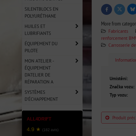
SILENTBLOCS EN
Bl
Twitter
Facebook
POLYURÉTHANE
More from catego
HUILES ET
Fabricants
LUBRIFIANTS
renforcement BM
ÉQUIPEMENT DU
Carrosserie de
PILOTE
Informati
MON ATELIER -
ÉQUIPEMENT
D'ATELIER DE
Umístění:
RÉPARATION A
Značka vozu:
SYSTÈMES
Typ vozu:
D'ÉCHAPPEMENT
Produit pré
ALL4DRIFT
4.9 ★
(182 avis)