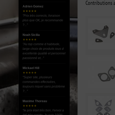
Contributions a
Adrien Gomez
★★★★★
"Prix très corrects, livraison
plus que OK, je recommande
?..."
Noah Sicilia
★★★★★
"Au top comme d habitude,
large choix de produits tous d
excellente qualité et personnel
passionné et..."
Mickael Hill
★★★★★
"Super site, plusieurs
commandes effectuées,
toujours niquel sans problème
?..."
Maxime Thoreau
★★★★★
"le prix était très bon, l'envoi a