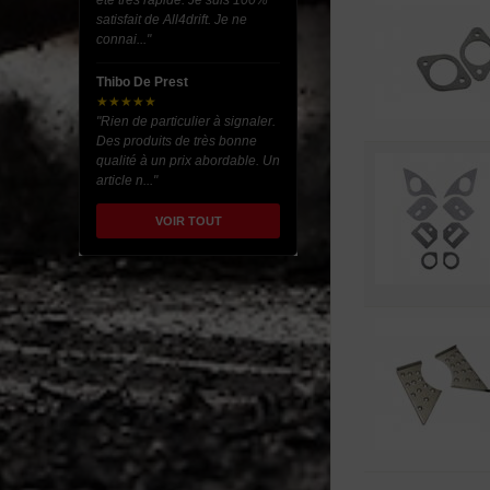
été très rapide. Je suis 100%
satisfait de All4drift. Je ne
connai..."
Thibo De Prest
★★★★★
"Rien de particulier à signaler.
Des produits de très bonne
qualité à un prix abordable. Un
article n..."
VOIR TOUT