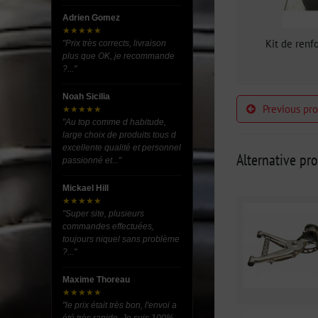
Adrien Gomez
★★★★★
Kit de renf
"Prix très corrects, livraison
plus que OK, je recommande
?..."
Noah Sicilia
Previous pr
★★★★★
"Au top comme d habitude,
large choix de produits tous d
excellente qualité et personnel
Alternative pr
passionné et..."
Mickael Hill
★★★★★
"Super site, plusieurs
commandes effectuées,
toujours niquel sans problème
?..."
Maxime Thoreau
★★★★★
"le prix était très bon, l'envoi a