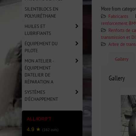
More from catego
SILENTBLOCS EN
POLYURÉTHANE
Fabricants
renforcement BM
HUILES ET
Renforts de c
LUBRIFIANTS
transmission et D
ÉQUIPEMENT DU
Arbre de trans
PILOTE
Gallery
MON ATELIER -
ÉQUIPEMENT
D'ATELIER DE
Gallery
RÉPARATION A
SYSTÈMES
D'ÉCHAPPEMENT
ALL4DRIFT
4.9 ★
(182 avis)