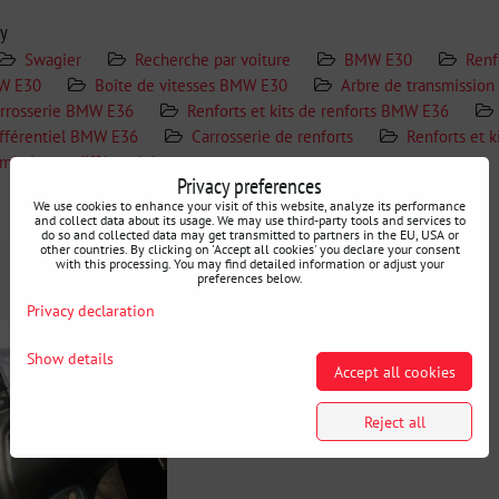
ry
Swagier
Recherche par voiture
BMW E30
Renf
W E30
Boîte de vitesses BMW E30
Arbre de transmission
arrosserie BMW E36
Renforts et kits de renforts BMW E36
ifférentiel BMW E36
Carrosserie de renforts
Renforts et 
mission et différentiel
Privacy preferences
We use cookies to enhance your visit of this website, analyze its performance
Additional information
and collect data about its usage. We may use third-party tools and services to
do so and collected data may get transmitted to partners in the EU, USA or
other countries. By clicking on 'Accept all cookies' you declare your consent
with this processing. You may find detailed information or adjust your
preferences below.
Privacy declaration
Show details
Accept all cookies
Reject all