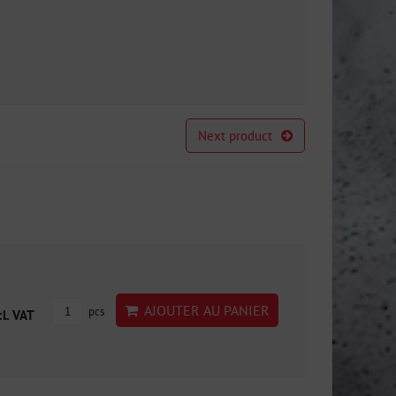
Next product
AJOUTER AU PANIER
pcs
cl. VAT