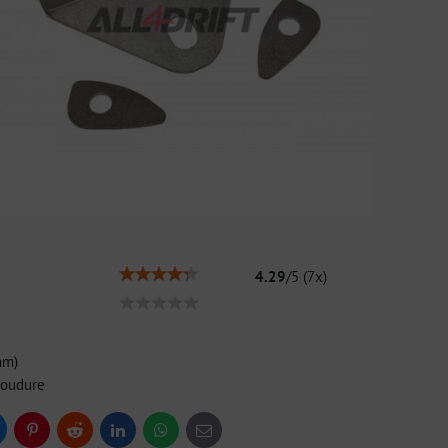
4.29
/
5
(
7
x)
mm)
 soudure
uesky
Pinterest
Reddit
LinkedIn
WhatsApp
E-
mail