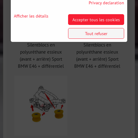
Privacy declaration
Afficher les détails
Accepter tous les cookies
Tout refuser
Kit complet de
Kit complet de
Silentblocs en
Silentblocs en
polyuréthane essieux
polyuréthane essieux
(avant + arrière) Sport
(avant + arrière) Sport
BMW E46 + différentiel
BMW E46 + différentiel