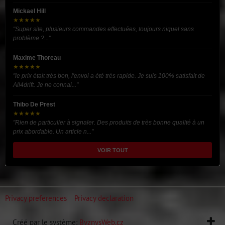
Mickael Hill
★★★★★
"Super site, plusieurs commandes effectuées, toujours niquel sans
problème ?..."
Maxime Thoreau
★★★★★
"le prix était très bon, l'envoi a été très rapide. Je suis 100% satisfait de
All4drift. Je ne connai..."
Thibo De Prest
★★★★★
"Rien de particulier à signaler. Des produits de très bonne qualité à un
prix abordable. Un article n..."
VOIR TOUT
Privacy preferences
Privacy declaration
Créé par le système:
ByznysWeb.cz