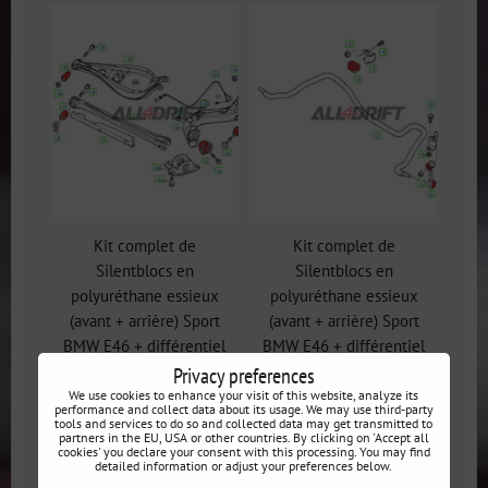
Kit complet de
Kit complet de
Silentblocs en
Silentblocs en
polyuréthane essieux
polyuréthane essieux
(avant + arrière) Sport
(avant + arrière) Sport
BMW E46 + différentiel
BMW E46 + différentiel
Privacy preferences
We use cookies to enhance your visit of this website, analyze its
performance and collect data about its usage. We may use third-party
tools and services to do so and collected data may get transmitted to
partners in the EU, USA or other countries. By clicking on 'Accept all
cookies' you declare your consent with this processing. You may find
detailed information or adjust your preferences below.