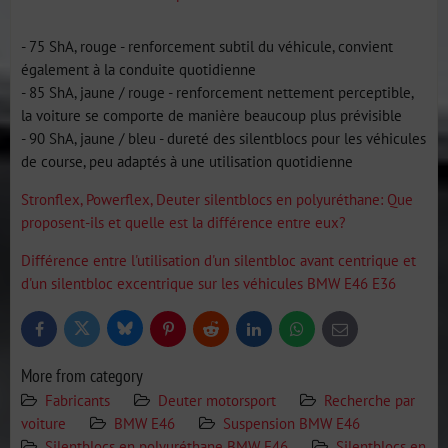
- 75 ShA, rouge - renforcement subtil du véhicule, convient
également à la conduite quotidienne
- 85 ShA, jaune / rouge - renforcement nettement perceptible,
la voiture se comporte de manière beaucoup plus prévisible
- 90 ShA, jaune / bleu - dureté des silentblocs pour les véhicules
de course, peu adaptés à une utilisation quotidienne
Stronflex, Powerflex, Deuter silentblocs en polyuréthane: Que
proposent-ils et quelle est la différence entre eux?
Différence entre l'utilisation d'un silentbloc avant centrique et
d'un silentbloc excentrique sur les véhicules BMW E46 E36
Bluesky
Twitter
Facebook
Pinterest
Reddit
LinkedIn
WhatsApp
E-
mail
More from category
Fabricants
Deuter motorsport
Recherche par
voiture
BMW E46
Suspension BMW E46
Silentblocs en polyuréthane BMW E46
Silentblocs en