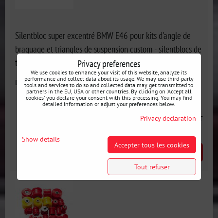
Silentbloc super excentré BMW E46 pour kits d'angle de
braquage et triangles de suspension custom - silentblocs de
triangles de suspension avant
Privacy preferences
We use cookies to enhance your visit of this website, analyze its
performance and collect data about its usage. We may use third-party
Disponibilité:
En stock
tools and services to do so and collected data may get transmitted to
partners in the EU, USA or other countries. By clicking on 'Accept all
cookies' you declare your consent with this processing. You may find
detailed information or adjust your preferences below.
65 €
Privacy declaration
incl. VAT
Show details
Accepter tous les cookies
AJOUTER AU PANIER
pcs
Tout refuser