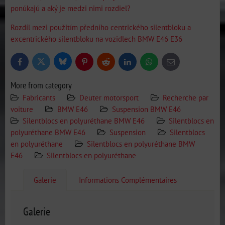
ponúkajú a aký je medzi nimi rozdiel?
Rozdíl mezi použitím předního centrického silentbloku a
excentrického silentbloku na vozidlech BMW E46 E36
Bluesky
Twitter
Facebook
Pinterest
Reddit
LinkedIn
WhatsApp
E-
mail
More from category
Fabricants
Deuter motorsport
Recherche par
voiture
BMW E46
Suspension BMW E46
Silentblocs en polyuréthane BMW E46
Silentblocs en
polyuréthane BMW E46
Suspension
Silentblocs
en polyuréthane
Silentblocs en polyuréthane BMW
E46
Silentblocs en polyuréthane
Galerie
Informations Complémentaires
Galerie