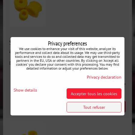
Silentblocs en polyuréthane pour triangles de suspension
Privacy preferences
We use cookies to enhance your visit of this website, analyze its
avant BMW E46
performance and collect data about its usage. We may use third-party
tools and services to do so and collected data may get transmitted to
partners in the EU, USA or other countries. By clicking on 'Accept all
Disponibilité:
En stock
cookies' you declare your consent with this processing. You may find
detailed information or adjust your preferences below.
Privacy declaration
70 €
incl. VAT
Show details
Accepter tous les cookies
SELECT VARIANT
Tout refuser