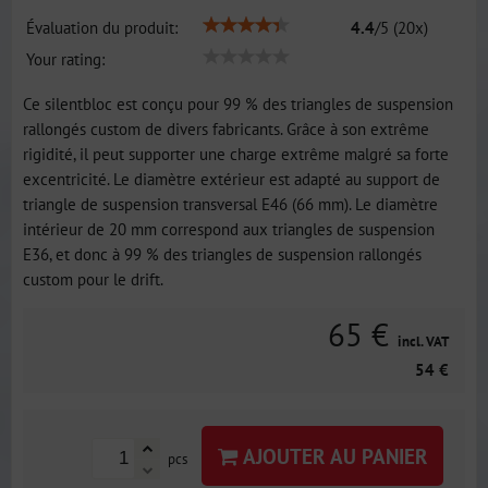
Évaluation du produit:
4.4
/
5
(
20
x)
Your rating:
Ce silentbloc est conçu pour 99 % des triangles de suspension
rallongés custom de divers fabricants. Grâce à son extrême
rigidité, il peut supporter une charge extrême malgré sa forte
excentricité. Le diamètre extérieur est adapté au support de
triangle de suspension transversal E46 (66 mm). Le diamètre
intérieur de 20 mm correspond aux triangles de suspension
E36, et donc à 99 % des triangles de suspension rallongés
custom pour le drift.
65 €
incl. VAT
54 €
AJOUTER AU PANIER
pcs