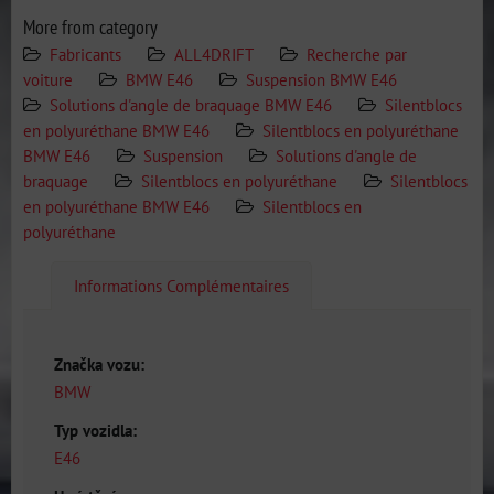
More from category
Fabricants
ALL4DRIFT
Recherche par
voiture
BMW E46
Suspension BMW E46
Solutions d'angle de braquage BMW E46
Silentblocs
en polyuréthane BMW E46
Silentblocs en polyuréthane
BMW E46
Suspension
Solutions d'angle de
braquage
Silentblocs en polyuréthane
Silentblocs
en polyuréthane BMW E46
Silentblocs en
polyuréthane
Informations Complémentaires
Značka vozu:
BMW
Typ vozidla:
E46