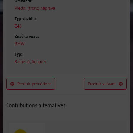
Umístění:
Přední (front) náprava
Typ vozidla:
E46
Značka vozu:
BMW
Typ:
Ramená
,
Adaptér
Produit précédent
Produit suivant
Contributions alternatives