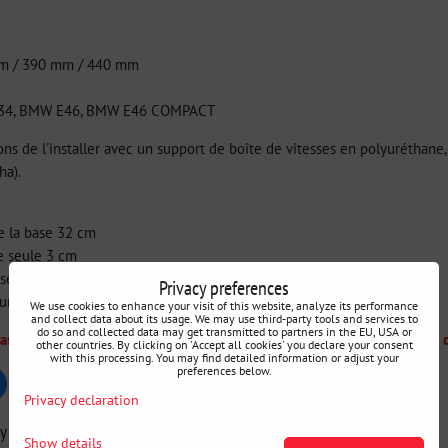
mm / 390 mm / 440 mm
34, BMW E46, BMW E46 COMPACT
 de l'installer avec un support de boîte de vitesses en polyuréthane
ha).
de la base 32 cm
e seule 3 cm
seul : long -35 cm, court -30 cm, extra court -21 cm
Privacy preferences
ourse de changement de vitesse - changement de vitesse moyen
We use cookies to enhance your visit of this website, analyze its performance
and collect data about its usage. We may use third-party tools and services to
do so and collected data may get transmitted to partners in the EU, USA or
pas à choisir, ce résumé peut vous aider : Types, espèces et utilisations
other countries. By clicking on 'Accept all cookies' you declare your consent
with this processing. You may find detailed information or adjust your
preferences below.
uesky
Pinterest
Reddit
LinkedIn
WhatsApp
E-
Privacy declaration
mail
ry
Show details