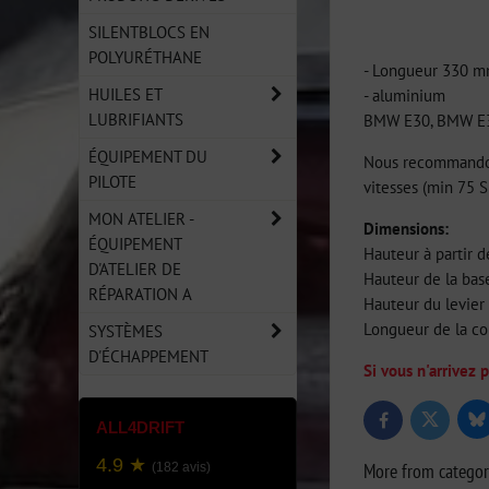
SILENTBLOCS EN
POLYURÉTHANE
- Longueur 330 
HUILES ET
- aluminium
LUBRIFIANTS
BMW E30, BMW E
ÉQUIPEMENT DU
Nous recommandons
PILOTE
vitesses (min 75 S
MON ATELIER -
Dimensions:
ÉQUIPEMENT
Hauteur à partir 
D'ATELIER DE
Hauteur de la bas
RÉPARATION A
Hauteur du levier 
Longueur de la c
SYSTÈMES
D'ÉCHAPPEMENT
Si vous n'arrivez 
Bl
Twitter
Facebook
ALL4DRIFT
4.9 ★
More from catego
(182 avis)