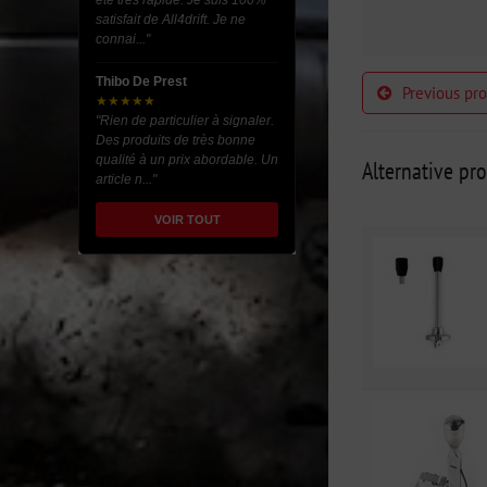
été très rapide. Je suis 100%
satisfait de All4drift. Je ne
connai..."
Thibo De Prest
Previous pr
★★★★★
"Rien de particulier à signaler.
Des produits de très bonne
qualité à un prix abordable. Un
Alternative pr
article n..."
VOIR TOUT