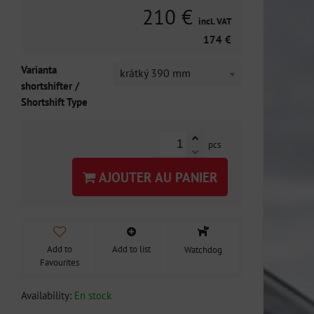
210 €
incl. VAT
174 €
Varianta
krátký 390 mm
shortshifter /
Shortshift Type
pcs
AJOUTER AU PANIER
Add to
Add to list
Watchdog
Favourites
Availability:
En stock