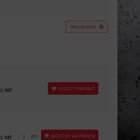
Next product
SELECT VARIANT
cl. VAT
AJOUTER AU PANIER
pcs
cl. VAT