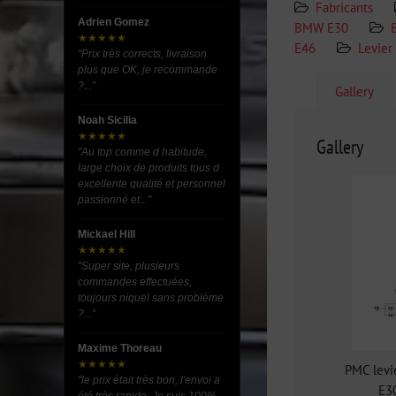
Fabricants
Adrien Gomez
BMW E30
★★★★★
E46
Levier
"Prix très corrects, livraison
plus que OK, je recommande
?..."
Gallery
Noah Sicilia
★★★★★
Gallery
"Au top comme d habitude,
large choix de produits tous d
excellente qualité et personnel
passionné et..."
Mickael Hill
★★★★★
"Super site, plusieurs
commandes effectuées,
toujours niquel sans problème
?..."
Maxime Thoreau
★★★★★
PMC levi
"le prix était très bon, l'envoi a
E3