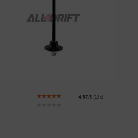
4.87
/
5
(
15
x)