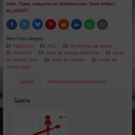
aider : Types, catégories et utilisations des "short shifters"
ALL4DRIFT
Bluesky
Twitter
Facebook
Pinterest
Reddit
LinkedIn
WhatsApp
E-
mail
More from category
Fabricants
PMC
Recherche par voiture
BMW E36
Boîte de vitesses BMW E36
Levier
de Vitesse Court
Boîte de vitesses
Levier de
vitesse court
Galerie
Informations Complémentaires
Galerie