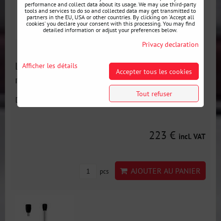
performance and collect data about its usage. We may use third-party
tools and services to do so and collected data may get transmitted to
partners in the EU, USA or other countries. By clicking on 'Accept all
cookies' you declare your consent with this processing. You may find
detailed information or adjust your preferences below.
Privacy declaration
Levier de vitesse court V2 ALU - changement de vitesse
Afficher les détails
Accepter tous les cookies
raccourci BMW E30/E36/E46
Tout refuser
Disponibilité:
3 jours
223 €
incl. VAT
AJOUTER AU PANIER
pcs