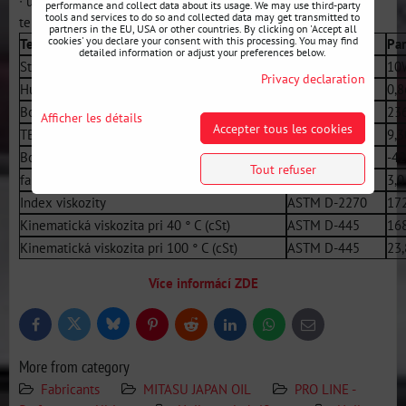
∙ udržování optimálního tlaku oleje bez ohledu na provozní
performance and collect data about its usage. We may use third-party
tools and services to do so and collected data may get transmitted to
teplotu motoru
partners in the EU, USA or other countries. By clicking on 'Accept all
cookies' you declare your consent with this processing. You may find
Technické vlastnosti
Normy kvality
Pa
detailed information or adjust your preferences below.
Stupeň viskozity SAE
SAE J300
10
Privacy declaration
Hustota pri 15 ° C
ASTM D-4052
0,
Bod vzplanutia, ° C
ASTM D-92
23
Afficher les détails
Accepter tous les cookies
TBN (mg KOH / g)
ASTM D-2896
9,3
Bod tuhnutia, ° C
ASTM D-97
-42
Tout refuser
farba
ASTM D-1500
3,0
Index viskozity
ASTM D-2270
17
Kinematická viskozita pri 40 ° C (cSt)
ASTM D-445
16
Kinematická viskozita pri 100 ° C (cSt)
ASTM D-445
23,
Více informácí ZDE
Bluesky
Twitter
Facebook
Pinterest
Reddit
LinkedIn
WhatsApp
E-
mail
More from category
Fabricants
MITASU JAPAN OIL
PRO LINE -