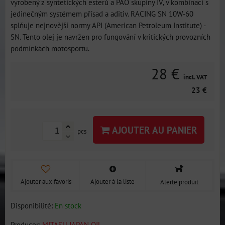
vyrobený z syntetických esterů a PAO skupiny IV, v kombinaci s
jedinečným systémem přísad a aditiv. RACING SN 10W-60
splňuje nejnovější normy API (American Petroleum Institute) -
SN. Tento olej je navržen pro fungování v kritických provozních
podmínkách motosportu.
28 €
incl. VAT
23 €
AJOUTER AU PANIER
pcs
Ajouter aux favoris
Ajouter à la liste
Alerte produit
Disponibilité:
En stock
Producer:
MITASU JAPAN OIL