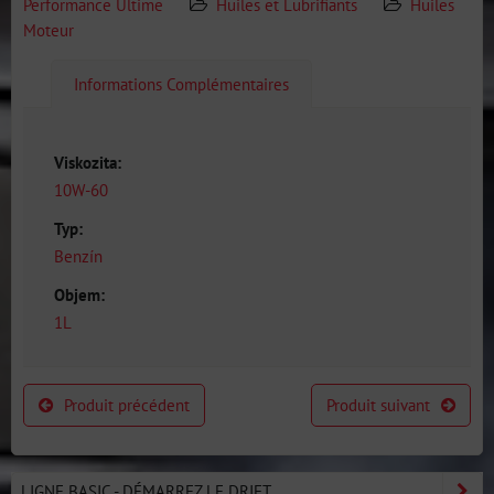
Performance Ultime
Huiles et Lubrifiants
Huiles
Moteur
Informations Complémentaires
Viskozita:
10W-60
Typ:
Benzín
Objem:
1L
Produit précédent
Produit suivant
LIGNE BASIC - DÉMARREZ LE DRIFT