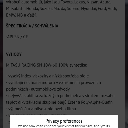
výrobců automobilů, jako jsou Toyota, Lexus, Nissan, Acura,
Mitsubishi, Honda, Suzuki, Mazda, Subaru, Hyundai, Ford, Audi,
BMW, MB a ďalší.
ŠPECIFIKÁCIA / SCHVÁLENIA
∙API SN / CF
VÝHODY
MITASU RACING SN 10W-60 100% syntetika:
∙ vysoký index viskozity a nízká spotřeba oleje
∙ vynikající ochrana motoru v extrémních provozních
podmínkách - automobilové závody
∙ nejvyšší stabilita za každých podmínek a v širokém rozsahu
teplot díky základní skupině olejů Ester a Poly-Alpha-Olefin
∙ výjimečná trvanlivost olejového filmu
∙ vynikající antioxidační vlastnosti
Privacy preferences
∙ zvýšení životnosti motoru
We use cookies to enhance your visit of this website, analyze its