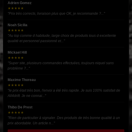
Adrien Gomez
★★★★★
"Prix très corrects, livraison plus que OK, je recommande ?..."
Noah Sicilia
★★★★★
"Au top comme d habitude, large choix de produits tous d excellente
qualité et personnel passionné et..."
Mickael Hill
★★★★★
"Super site, plusieurs commandes effectuées, toujours niquel sans
problème ?..."
Maxime Thoreau
★★★★★
"le prix était très bon, l'envoi a été très rapide. Je suis 100% satisfait de
All4drift. Je ne connai..."
Thibo De Prest
★★★★★
"Rien de particulier à signaler. Des produits de très bonne qualité à un
prix abordable. Un article n..."