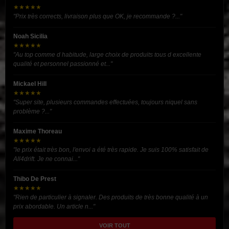
★★★★★
"Prix très corrects, livraison plus que OK, je recommande ?..."
Noah Sicilia
★★★★★
"Au top comme d habitude, large choix de produits tous d excellente
qualité et personnel passionné et..."
Mickael Hill
★★★★★
"Super site, plusieurs commandes effectuées, toujours niquel sans
problème ?..."
Maxime Thoreau
★★★★★
"le prix était très bon, l'envoi a été très rapide. Je suis 100% satisfait de
All4drift. Je ne connai..."
Thibo De Prest
★★★★★
"Rien de particulier à signaler. Des produits de très bonne qualité à un
prix abordable. Un article n..."
VOIR TOUT