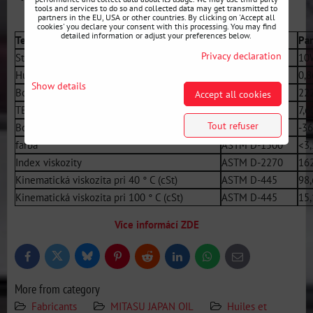
tools and services to do so and collected data may get transmitted to
partners in the EU, USA or other countries. By clicking on 'Accept all
cookies' you declare your consent with this processing. You may find
detailed information or adjust your preferences below.
Technické vlastnosti
Normy kvality
Pa
Privacy declaration
Stupeň viskozity SAE
SAE J300
10
Hustota pri 15 ° C
ASTM D-4052
0,
Show details
Bod vzplanutia, ° C
ASTM D-92
22
Accept all cookies
TBN (mg KOH / g)
ASTM D-2896
7,6
Tout refuser
Bod tuhnutia, ° C
ASTM D-97
-36
farba
ASTM D-1500
<3,
Index viskozity
ASTM D-2270
16
Kinematická viskozita pri 40 ° C (cSt)
ASTM D-445
98,
Kinematická viskozita pri 100 ° C (cSt)
ASTM D-445
15,
Více informácí ZDE
Bluesky
Twitter
Facebook
Pinterest
Reddit
LinkedIn
WhatsApp
E-
mail
More from category
Fabricants
MITASU JAPAN OIL
Huiles et