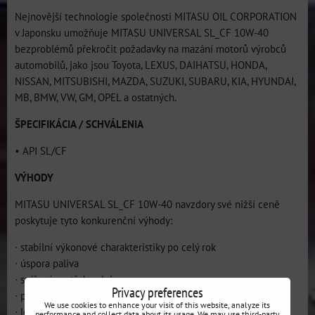
Nejnovější technologie společnosti MITASU OIL CORPORATION
v Japonsku umožňuje MITASU UNIVERSAL SL_CF 10W-40
bezproblémů překročit požadavky na mazání motorů výrobců
automobilů, jako jsou Toyota, LEXUS, DAIHATSU, HONDA,
NISSAN, MITSUBISHI, MAZDA, SUZUKI, SUBARU, KIA, HYUNDAI,
MB, BMW, VW, GM, OPEL a ostatných.
ŠPECIFIKÁCIA / SCHVÁLENIA
• API SL/CF
VÝHODY
MITASU UNIVERSAL SL_CF 10W-40 navzdory své nižší ceně
poskytuje tyto konkurenční výhody:
∙ stabilní výkonové charakteristiky po celý rok
∙ úspora paliva
∙ snížení spotřeby oleje
Privacy preferences
∙ prodloužená životnost motoru
We use cookies to enhance your visit of this website, analyze its
∙ lehký start při nízkých teplotách
performance and collect data about its usage. We may use third-party