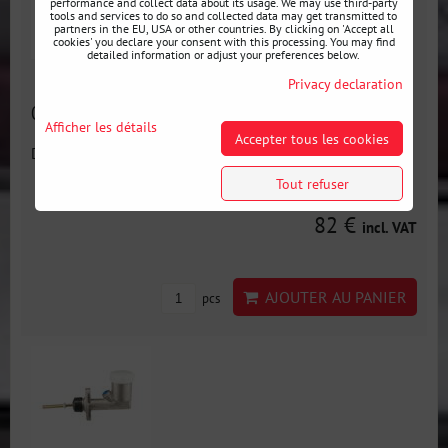
performance and collect data about its usage. We may use third-party
tools and services to do so and collected data may get transmitted to
partners in the EU, USA or other countries. By clicking on 'Accept all
cookies' you declare your consent with this processing. You may find
detailed information or adjust your preferences below.
Privacy declaration
Cylindre de frein compact OBP 0.7” type MINI
Afficher les détails
Accepter tous les cookies
Disponibilité:
En stock
Tout refuser
82 €
incl. VAT
AJOUTER AU PANIER
pcs