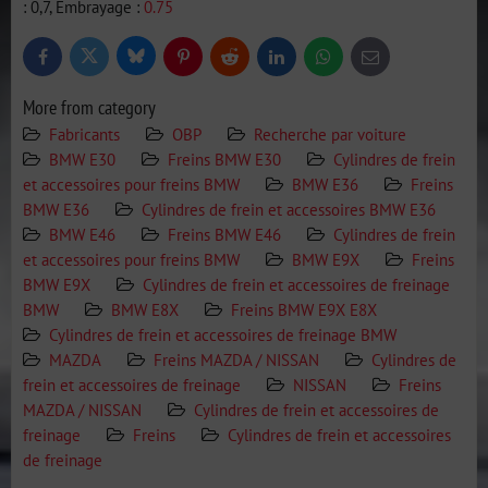
: 0,7, Embrayage :
0.75
Bluesky
Twitter
Facebook
Pinterest
Reddit
LinkedIn
WhatsApp
E-
mail
More from category
Fabricants
OBP
Recherche par voiture
BMW E30
Freins BMW E30
Cylindres de frein
et accessoires pour freins BMW
BMW E36
Freins
BMW E36
Cylindres de frein et accessoires BMW E36
BMW E46
Freins BMW E46
Cylindres de frein
et accessoires pour freins BMW
BMW E9X
Freins
BMW E9X
Cylindres de frein et accessoires de freinage
BMW
BMW E8X
Freins BMW E9X E8X
Cylindres de frein et accessoires de freinage BMW
MAZDA
Freins MAZDA / NISSAN
Cylindres de
frein et accessoires de freinage
NISSAN
Freins
MAZDA / NISSAN
Cylindres de frein et accessoires de
freinage
Freins
Cylindres de frein et accessoires
de freinage