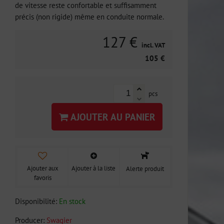
de vitesse reste confortable et suffisamment
précis (non rigide) même en conduite normale.
127 €
incl. VAT
105 €
pcs
AJOUTER AU PANIER
Ajouter aux
Ajouter à la liste
Alerte produit
favoris
Disponibilité:
En stock
Producer:
Swagier