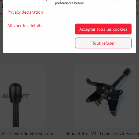
preferences below.
BMW E9X
Boîte de vitesses BMW E9X
Short Shifte
Privacy declaration
de vitesses BMW E9X E8X
Levers de vitesse courts SHORTSHIF
sse court
Afficher les détails
Accepter tous les cookies
Informations Complémentaires
Tout refuser
r V4 - Levier de vitesse court
Short shifter V4 - Levier de vitesse c