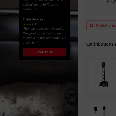
été très rapide. Je suis 100%
BMW 
satisfait de All4drift. Je ne
connai..."
Thibo De Prest
★★★★★
Produit pré
"Rien de particulier à signaler.
Des produits de très bonne
qualité à un prix abordable. Un
Contributions a
article n..."
VOIR TOUT