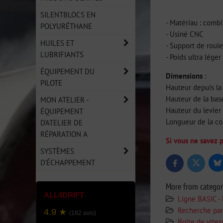
SILENTBLOCS EN
- Matériau : combi
POLYURÉTHANE
- Usiné CNC
HUILES ET
- Support de roul
LUBRIFIANTS
- Poids ultra léger
ÉQUIPEMENT DU
Dimensions
:
PILOTE
Hauteur depuis la
Hauteur de la bas
MON ATELIER -
Hauteur du levier 
ÉQUIPEMENT
Longueur de la cou
D'ATELIER DE
RÉPARATION A
Si vous ne savez p
SYSTÈMES
D'ÉCHAPPEMENT
Bl
Twitter
Facebook
More from catego
ALL4DRIFT
Ligne BASIC - 
Recherche par
4.9 ★
(182 avis)
Boîte de vite