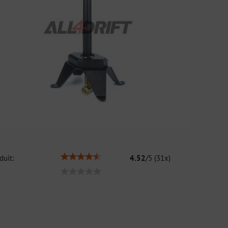
duit:
4.52
/
5
(
31
x)