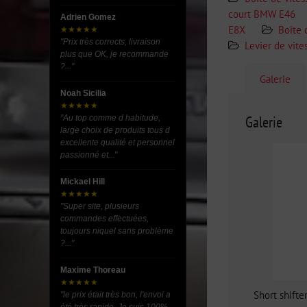
court BMW E46
Adrien Gomez
E8X
Boîte 
★★★★★
"Prix très corrects, livraison
Levier de vite
plus que OK, je recommande
?..."
Galerie
Noah Sicilia
★★★★★
Galerie
"Au top comme d habitude,
large choix de produits tous d
excellente qualité et personnel
passionné et..."
Mickael Hill
★★★★★
"Super site, plusieurs
commandes effectuées,
toujours niquel sans problème
?..."
Maxime Thoreau
★★★★★
Short shifte
"le prix était très bon, l'envoi a