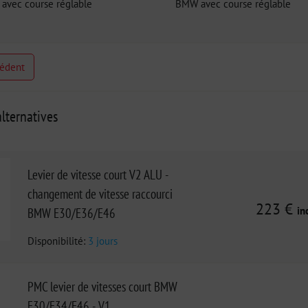
avec course réglable
BMW avec course réglable
cédent
lternatives
Levier de vitesse court V2 ALU -
changement de vitesse raccourci
223 €
in
BMW E30/E36/E46
Disponibilité:
3 jours
PMC levier de vitesses court BMW
E30/E34/E46 - V1