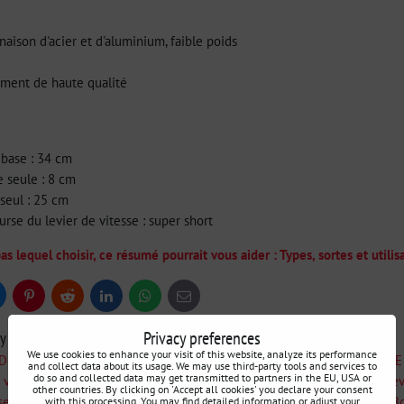
naison d'acier et d'aluminium, faible poids
ement de haute qualité
 base : 34 cm
e seule : 8 cm
seul : 25 cm
rse du levier de vitesse : super short
as lequel choisir, ce résumé pourrait vous aider : Types, sortes et utili
uesky
Pinterest
Reddit
LinkedIn
WhatsApp
E-
mail
Privacy preferences
ry
We use cookies to enhance your visit of this website, analyze its performance
Démarrez le drift
Pièces de base du MOTEUR et de la BOÎTE DE
and collect data about its usage. We may use third-party tools and services to
do so and collected data may get transmitted to partners in the EU, USA or
 voiture
BMW E30
Boîte de vitesses BMW E30
Lev
other countries. By clicking on 'Accept all cookies' you declare your consent
sses BMW E36
Levier de Vitesse Court
BMW E46
Bo
with this processing. You may find detailed information or adjust your