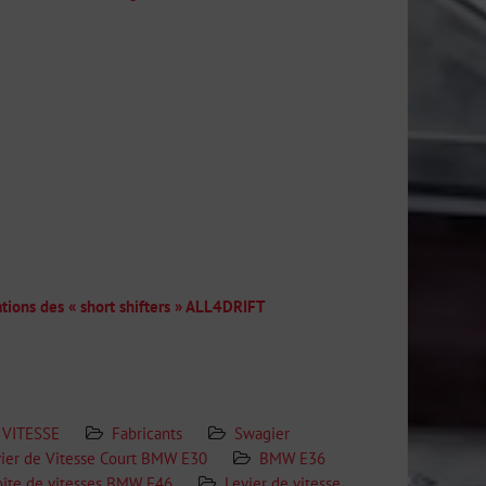
sations des « short shifters » ALL4DRIFT
 VITESSE
Fabricants
Swagier
ier de Vitesse Court BMW E30
BMW E36
îte de vitesses BMW E46
Levier de vitesse