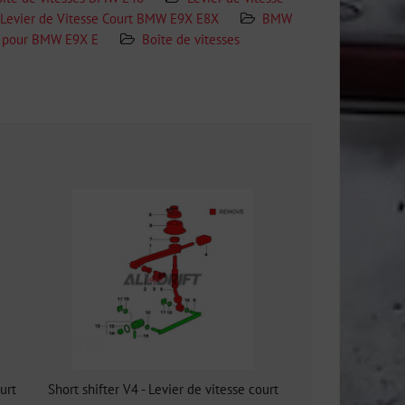
r Levier de Vitesse Court BMW E9X E8X
BMW
T pour BMW E9X E
Boîte de vitesses
ourt
Short shifter V4 - Levier de vitesse court