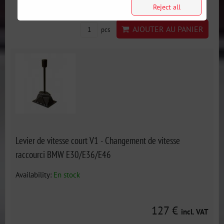
Reject all
AJOUTER AU PANIER
pcs
Levier de vitesse court V1 - Changement de vitesse
raccourci BMW E30/E36/E46
Availability:
En stock
127 €
incl. VAT