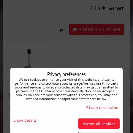
223 €
incl. VAT
AJOUTER AU PANIER
pcs
Privacy preferences
We use cookies to enhance your visit of this website, analyze its
performance and collect data about its usage. We may use third-party
tools and services to do so and collected data may get transmitted to
partners in the EU, USA or other countries. By clicking on 'Accept all
Ultra Shifter MINI pour BMW - Levier de vitesse court
cookies' you declare your consent with this processing. You may find
detailed information or adjust your preferences below.
Privacy declaration
Availability:
En stock
Show details
Accept all cookies
311 €
incl. VAT