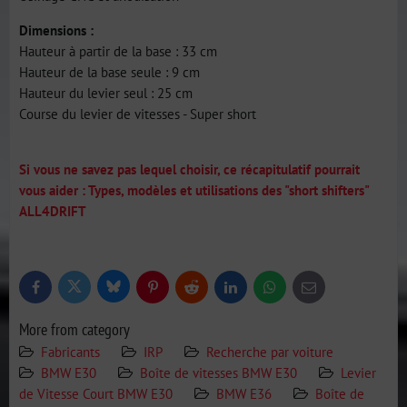
Dimensions :
Hauteur à partir de la base : 33 cm
Hauteur de la base seule : 9 cm
Hauteur du levier seul : 25 cm
Course du levier de vitesses - Super short
Si vous ne savez pas lequel choisir, ce récapitulatif pourrait
vous aider : Types, modèles et utilisations des "short shifters"
ALL4DRIFT
Bluesky
Twitter
Facebook
Pinterest
Reddit
LinkedIn
WhatsApp
E-
mail
More from category
Fabricants
IRP
Recherche par voiture
BMW E30
Boîte de vitesses BMW E30
Levier
de Vitesse Court BMW E30
BMW E36
Boîte de