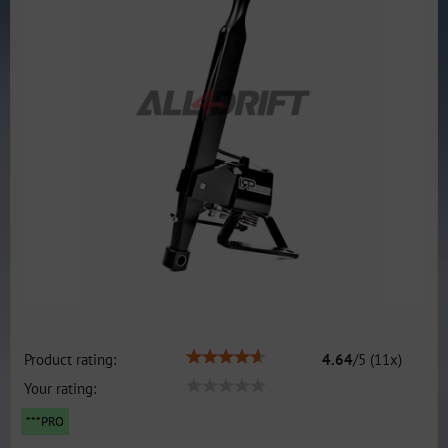
Product rating:
4.64
/
5
(
11
x)
Your rating:
***PRO