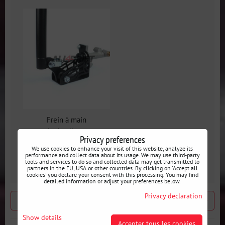
Frein à main
hydraulique
Privacy preferences
démontable avec
We use cookies to enhance your visit of this website, analyze its
cylindre V2
performance and collect data about its usage. We may use third-party
tools and services to do so and collected data may get transmitted to
partners in the EU, USA or other countries. By clicking on 'Accept all
cookies' you declare your consent with this processing. You may find
detailed information or adjust your preferences below.
Privacy declaration
Produit précédent
Produit suivant
Show details
Accepter tous les cookies