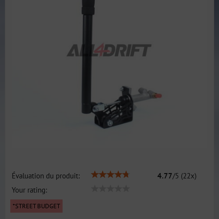
Évaluation du produit:
4.77
/
5
(
22
x)
Your rating:
*STREET BUDGET