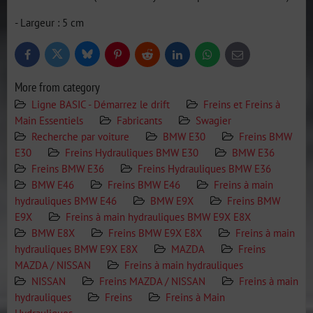
- Largeur : 5 cm
Bluesky
Twitter
Facebook
Pinterest
Reddit
LinkedIn
WhatsApp
E-
mail
More from category
Ligne BASIC - Démarrez le drift
Freins et Freins à
Main Essentiels
Fabricants
Swagier
Recherche par voiture
BMW E30
Freins BMW
E30
Freins Hydrauliques BMW E30
BMW E36
Freins BMW E36
Freins Hydrauliques BMW E36
BMW E46
Freins BMW E46
Freins à main
hydrauliques BMW E46
BMW E9X
Freins BMW
E9X
Freins à main hydrauliques BMW E9X E8X
BMW E8X
Freins BMW E9X E8X
Freins à main
hydrauliques BMW E9X E8X
MAZDA
Freins
MAZDA / NISSAN
Freins à main hydrauliques
NISSAN
Freins MAZDA / NISSAN
Freins à main
hydrauliques
Freins
Freins à Main