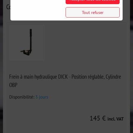
Contributions alternatives
Tout refuser
Frein à main hydraulique DICK - Position réglable, Cylindre
OBP
Disponibilité:
3 jours
145 €
incl. VAT