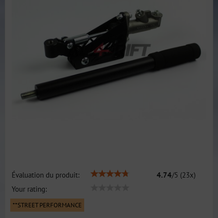
Évaluation du produit:
4.74
/
5
(
23
x)
Your rating:
**STREET PERFORMANCE