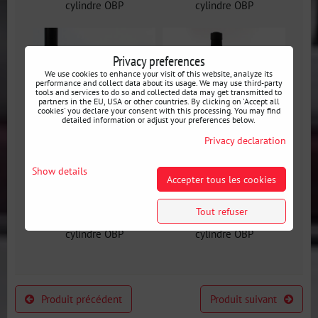
cylindre OBP
cylindre OBP
Privacy preferences
We use cookies to enhance your visit of this website, analyze its
performance and collect data about its usage. We may use third-party
tools and services to do so and collected data may get transmitted to
partners in the EU, USA or other countries. By clicking on 'Accept all
cookies' you declare your consent with this processing. You may find
detailed information or adjust your preferences below.
Privacy declaration
Show details
Accepter tous les cookies
Frein à main
Frein à main
hydraulique
hydraulique
Tout refuser
démontable avec
démontable avec
cylindre OBP
cylindre OBP
Produit précédent
Produit suivant