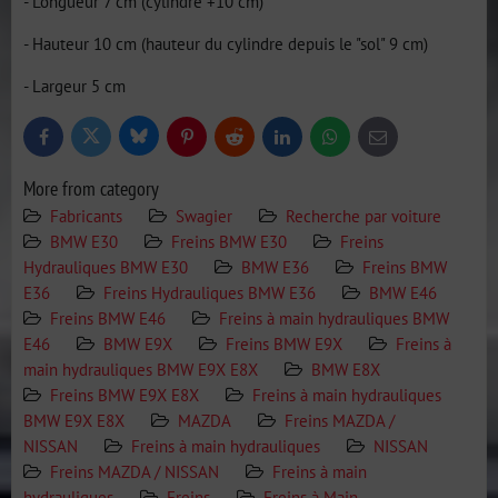
- Longueur 7 cm (cylindre +10 cm)
- Hauteur 10 cm (hauteur du cylindre depuis le "sol" 9 cm)
- Largeur 5 cm
Bluesky
Twitter
Facebook
Pinterest
Reddit
LinkedIn
WhatsApp
E-
mail
More from category
Fabricants
Swagier
Recherche par voiture
BMW E30
Freins BMW E30
Freins
Hydrauliques BMW E30
BMW E36
Freins BMW
E36
Freins Hydrauliques BMW E36
BMW E46
Freins BMW E46
Freins à main hydrauliques BMW
E46
BMW E9X
Freins BMW E9X
Freins à
main hydrauliques BMW E9X E8X
BMW E8X
Freins BMW E9X E8X
Freins à main hydrauliques
BMW E9X E8X
MAZDA
Freins MAZDA /
NISSAN
Freins à main hydrauliques
NISSAN
Freins MAZDA / NISSAN
Freins à main
hydrauliques
Freins
Freins à Main