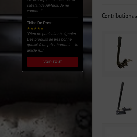
été très rapide. Je suis 100%
satisfait de All4drift. Je ne
connai..."
Contributions a
Thibo De Prest
★★★★★
"Rien de particulier à signaler.
Des produits de très bonne
qualité à un prix abordable. Un
article n..."
VOIR TOUT