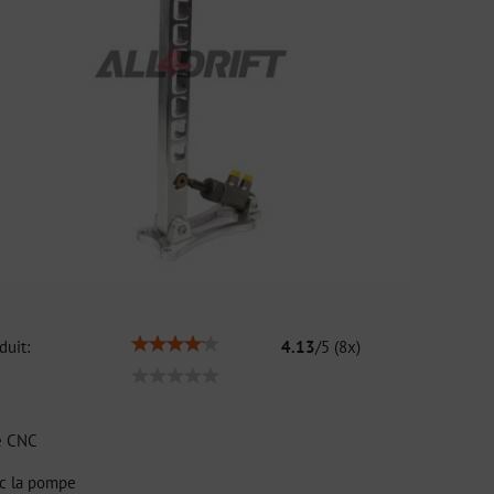
duit:
4.13
/
5
(
8
x)
né CNC
ec la pompe