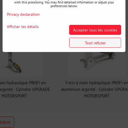
with this processing. You may find detailed information or adjust your
preferences below.
Privacy declaration
Afficher les détails
Accepter tous les cookies
Tout refuser
ain hydraulique PROFI en
Frein à main hydraulique PROFI e
argenté - Cylindre UPGRADE
aluminium argenté - Cylindre UPGR
MOTORSPORT
MOTORSPORT
cédent