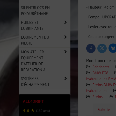
- Hauteur : 43 cm 
SILENTBLOCS EN
POLYURÉTHANE
- Pompe : UPGRAD
HUILES ET
- Levier avec rou
LUBRIFIANTS
- Couleur : argent
ÉQUIPEMENT DU
PILOTE
Bl
Twitter
Facebook
MON ATELIER -
ÉQUIPEMENT
More from catego
D'ATELIER DE
Fabricants
RÉPARATION A
BMW E36
SYSTÈMES
hydrauliques BM
D'ÉCHAPPEMENT
Freins BMW E
hydrauliques
Freins
ALL4DRIFT
Galerie
4.9 ★
(182 avis)