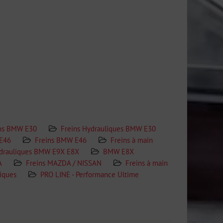
ns BMW E30
Freins Hydrauliques BMW E30
E46
Freins BMW E46
Freins à main
ydrauliques BMW E9X E8X
BMW E8X
A
Freins MAZDA / NISSAN
Freins à main
liques
PRO LINE - Performance Ultime