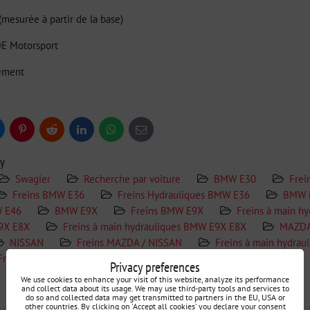
(mesurée à partir de la base)
E Motorsport
lement
uesky
Pinterest
Reddit
LinkedIn
WhatsApp
E-
mail
ry
Swagier
Recherche par voiture
BMW E30
Frei
Freins BMW E36
Freins Hydrauliques BMW E36
BMW 
W E46
BMW E9X
Freins BMW E9X
Freins à main h
9X E8X
Freins à main hydrauliques BMW E9X E8X
MAZD
NISSAN
Freins MAZDA / NISSAN
Freins à main hydrau
Freins à Main Hydrauliques
Privacy preferences
We use cookies to enhance your visit of this website, analyze its performance
and collect data about its usage. We may use third-party tools and services to
Informations Complémentaires
do so and collected data may get transmitted to partners in the EU, USA or
other countries. By clicking on 'Accept all cookies' you declare your consent