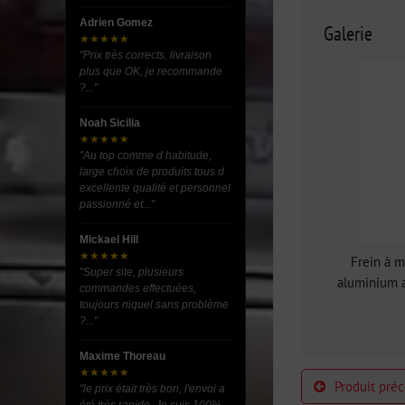
Adrien Gomez
Galerie
★★★★★
"Prix très corrects, livraison
plus que OK, je recommande
?..."
Noah Sicilia
★★★★★
"Au top comme d habitude,
large choix de produits tous d
excellente qualité et personnel
passionné et..."
Mickael Hill
★★★★★
Frein à m
"Super site, plusieurs
aluminium 
commandes effectuées,
toujours niquel sans problème
?..."
Maxime Thoreau
★★★★★
Produit pré
"le prix était très bon, l'envoi a