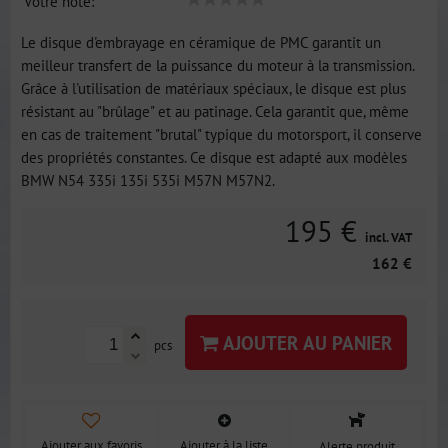
Votre note:
Le disque d'embrayage en céramique de PMC garantit un
meilleur transfert de la puissance du moteur à la transmission.
Grâce à l'utilisation de matériaux spéciaux, le disque est plus
résistant au "brûlage" et au patinage. Cela garantit que, même
en cas de traitement "brutal" typique du motorsport, il conserve
des propriétés constantes. Ce disque est adapté aux modèles
BMW N54 335i 135i 535i M57N M57N2.
195 €
incl. VAT
162 €
AJOUTER AU PANIER
pcs
Ajouter aux favoris
Ajouter à la liste
Alerte produit