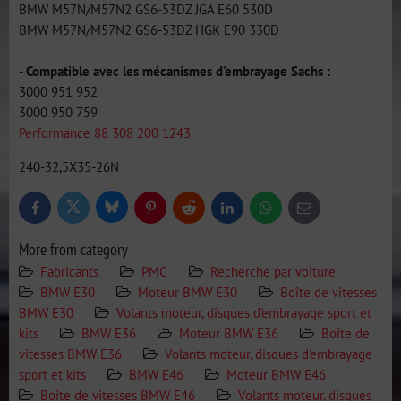
BMW M57N/M57N2 GS6-53DZ JGA E60 530D
BMW M57N/M57N2 GS6-53DZ HGK E90 330D
- Compatible avec les mécanismes d'embrayage Sachs :
3000 951 952
3000 950 759
Performance 88 308 200 1243
240-32,5X35-26N
Bluesky
Twitter
Facebook
Pinterest
Reddit
LinkedIn
WhatsApp
E-
mail
More from category
Fabricants
PMC
Recherche par voiture
BMW E30
Moteur BMW E30
Boîte de vitesses
BMW E30
Volants moteur, disques d'embrayage sport et
kits
BMW E36
Moteur BMW E36
Boîte de
vitesses BMW E36
Volants moteur, disques d'embrayage
sport et kits
BMW E46
Moteur BMW E46
Boîte de vitesses BMW E46
Volants moteur, disques