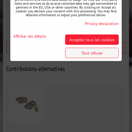
Značka vozu::
tools and services to do so and collected data may get transmitted to
BMW
partners in the EU, USA or other countries. By clicking on 'Accept all
cookies' you declare your consent with this processing. You may find
detailed information or adjust your preferences below.
Motor:
Privacy declaration
M54
,
M57N
,
N57
Afficher les détails
Accepter tous les cookies
Produit précédent
Produit suivant
Tout refuser
Contributions alternatives