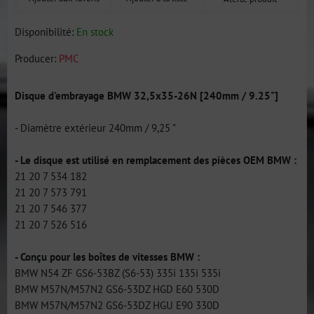
Disponibilité:
En stock
Producer:
PMC
Disque d'embrayage BMW 32,5x35-26N [240mm / 9.25"]
- Diamètre extérieur 240mm / 9,25 "
- Le disque est utilisé en remplacement des pièces OEM BMW :
21 20 7 534 182
21 20 7 573 791
21 20 7 546 377
21 20 7 526 516
- Conçu pour les boîtes de vitesses BMW :
BMW N54 ZF GS6-53BZ (S6-53) 335i 135i 535i
BMW M57N/M57N2 GS6-53DZ HGD E60 530D
BMW M57N/M57N2 GS6-53DZ HGU E90 330D