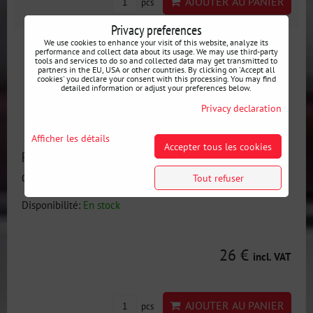
AJOUTER AU PANIER
pcs
Privacy preferences
We use cookies to enhance your visit of this website, analyze its
performance and collect data about its usage. We may use third-party
tools and services to do so and collected data may get transmitted to
partners in the EU, USA or other countries. By clicking on 'Accept all
cookies' you declare your consent with this processing. You may find
detailed information or adjust your preferences below.
Privacy declaration
Afficher les détails
Accepter tous les cookies
Revêtement céramique pour disque d'embrayage de
compétition PMC
Tout refuser
Disponibilité:
En stock
26 €
incl. VAT
AJOUTER AU PANIER
pcs