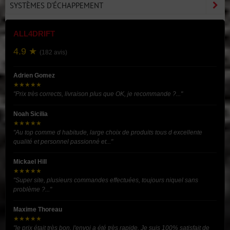
SYSTÈMES D'ÉCHAPPEMENT
ALL4DRIFT
4.9 ★
(182 avis)
Adrien Gomez
★★★★★
"Prix très corrects, livraison plus que OK, je recommande ?..."
Noah Sicilia
★★★★★
"Au top comme d habitude, large choix de produits tous d excellente
qualité et personnel passionné et..."
Mickael Hill
★★★★★
"Super site, plusieurs commandes effectuées, toujours niquel sans
problème ?..."
Maxime Thoreau
★★★★★
"le prix était très bon, l'envoi a été très rapide. Je suis 100% satisfait de