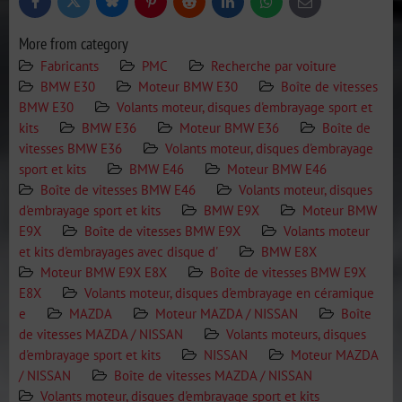
Bluesky
Twitter
Facebook
Pinterest
Reddit
LinkedIn
WhatsApp
E-
mail
More from category
Fabricants
PMC
Recherche par voiture
BMW E30
Moteur BMW E30
Boîte de vitesses
BMW E30
Volants moteur, disques d'embrayage sport et
kits
BMW E36
Moteur BMW E36
Boîte de
vitesses BMW E36
Volants moteur, disques d'embrayage
sport et kits
BMW E46
Moteur BMW E46
Boîte de vitesses BMW E46
Volants moteur, disques
d'embrayage sport et kits
BMW E9X
Moteur BMW
E9X
Boîte de vitesses BMW E9X
Volants moteur
et kits d'embrayages avec disque d'
BMW E8X
Moteur BMW E9X E8X
Boîte de vitesses BMW E9X
E8X
Volants moteur, disques d'embrayage en céramique
e
MAZDA
Moteur MAZDA / NISSAN
Boîte
de vitesses MAZDA / NISSAN
Volants moteurs, disques
d'embrayage sport et kits
NISSAN
Moteur MAZDA
/ NISSAN
Boîte de vitesses MAZDA / NISSAN
Volants moteur, disques d'embrayage sport et kits