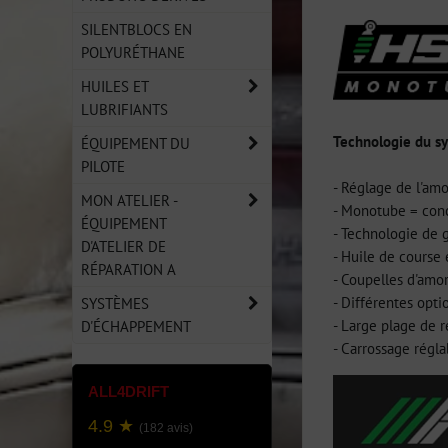
SILENTBLOCS EN
POLYURÉTHANE
HUILES ET
LUBRIFIANTS
Technologie du s
ÉQUIPEMENT DU
PILOTE
- Réglage de l'am
MON ATELIER -
- Monotube = conc
ÉQUIPEMENT
- Technologie de 
D'ATELIER DE
- Huile de course
RÉPARATION A
- Coupelles d'amo
- Différentes opti
SYSTÈMES
- Large plage de r
D'ÉCHAPPEMENT
- Carrossage régl
ALL4DRIFT
4.9 ★
(182 avis)