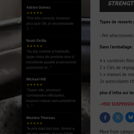
Adrien Gomez
★★★★★
"Prix très corrects, livraison
Types de ressorts
plus que OK, je recommande
?..."
- Pré-sélectionné
Noah Sicilia
Dans l'emballage:
★★★★★
"Au top comme d habitude,
large choix de produits tous d
4 x combinés file
excellente qualité et personnel
2 x Clés de régla
passionné et..."
1 x manuel de m
Mickael Hill
2x autocollants 
★★★★★
"Super site, plusieurs
plus d'infos sur l
commandes effectuées,
toujours niquel sans problème
-
HSD SUSPENSIONS 
?..."
Maxime Thoreau
Bl
Twitter
Facebook
★★★★★
"le prix était très bon, l'envoi a
More from catego