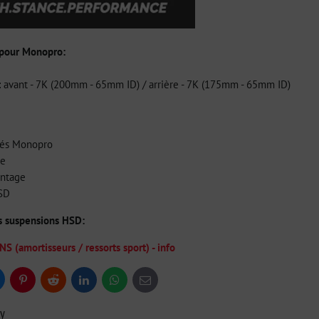
 pour Monopro:
s: avant - 7K (200mm - 65mm ID) / arrière - 7K (175mm - 65mm ID)
tés Monopro
ge
ontage
HSD
es suspensions HSD:
(amortisseurs / ressorts sport) - info
uesky
Pinterest
Reddit
LinkedIn
WhatsApp
E-
mail
ry