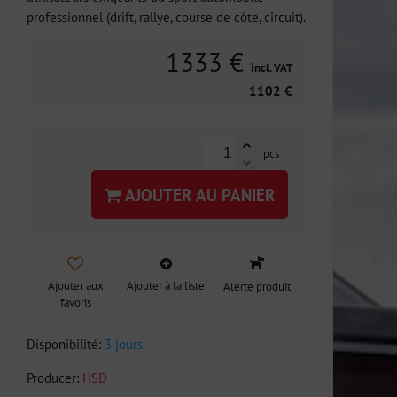
professionnel (drift, rallye, course de côte, circuit).
1333 €
incl. VAT
1102 €
pcs
AJOUTER AU PANIER
Ajouter aux
Ajouter à la liste
Alerte produit
favoris
Disponibilité:
3 jours
Producer:
HSD