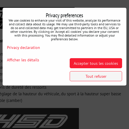
Privacy preferences
We use cookies to enhance your visit of this website, analyze its performance
and collect data about its usage. We may use third-party tools and services to
do so and collected data may get transmitted to partners in the EU, USA or
other countries. By clicking on 'Accept all cookies' you declare your consent
with this processing. You may find detailed information or adjust your
preferences below.
ystème Monopro
Privacy declaration
ortissement en 16 étapes précises
Afficher les détails
eption avec un seul corps d'amortisseur
Accepter tous les cookies
gaz à haute pression
 entièrement synthétique
Tout refuser
rtisseur en aluminium et roulements de haute qualité
ons de dureté des ressorts
églage de la hauteur du véhicule, du sport à la hauteur super basse
able (camber)