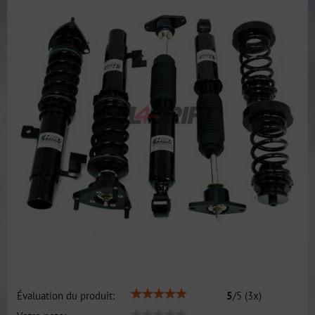
Évaluation du produit:
5
/
5
(
3
x)