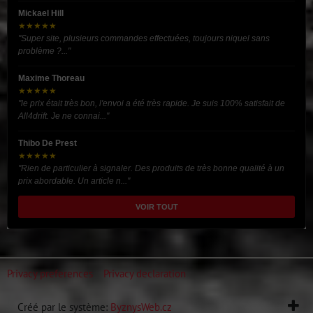
Mickael Hill
★★★★★
"Super site, plusieurs commandes effectuées, toujours niquel sans
problème ?..."
Maxime Thoreau
★★★★★
"le prix était très bon, l'envoi a été très rapide. Je suis 100% satisfait de
All4drift. Je ne connai..."
Thibo De Prest
★★★★★
"Rien de particulier à signaler. Des produits de très bonne qualité à un
prix abordable. Un article n..."
VOIR TOUT
Privacy preferences
Privacy declaration
Créé par le système:
ByznysWeb.cz