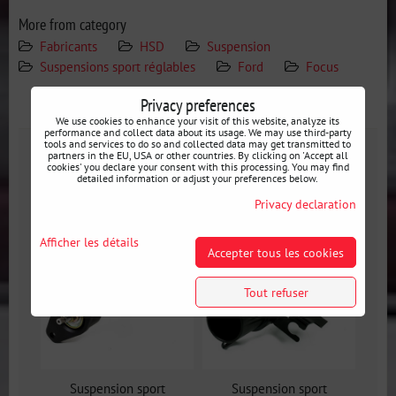
More from category
Fabricants
HSD
Suspension
Suspensions sport réglables
Ford
Focus
Privacy preferences
Galerie
We use cookies to enhance your visit of this website, analyze its
performance and collect data about its usage. We may use third-party
tools and services to do so and collected data may get transmitted to
partners in the EU, USA or other countries. By clicking on 'Accept all
Galerie
cookies' you declare your consent with this processing. You may find
detailed information or adjust your preferences below.
Privacy declaration
Afficher les détails
Accepter tous les cookies
Tout refuser
Suspension sport
Suspension sport