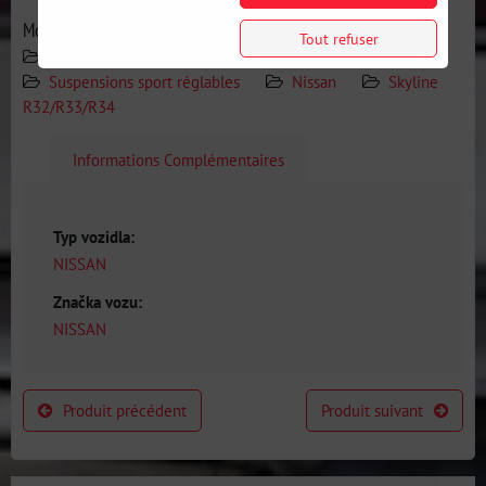
More from category
Tout refuser
Fabricants
HSD
Suspension
Suspensions sport réglables
Nissan
Skyline
R32/R33/R34
Informations Complémentaires
Typ vozidla:
NISSAN
Značka vozu:
NISSAN
Produit précédent
Produit suivant