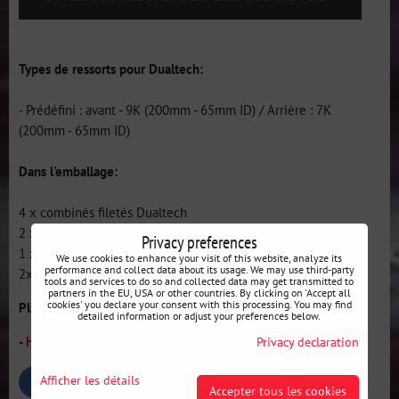
Types de ressorts pour Dualtech:
- Prédéfini : avant - 9K (200mm - 65mm ID) / Arrière : 7K
(200mm - 65mm ID)
Dans l'emballage:
4 x combinés filetés Dualtech
2 x clés C
Privacy preferences
1 x manuel de montage
We use cookies to enhance your visit of this website, analyze its
performance and collect data about its usage. We may use third-party
2x autocollants HSD
tools and services to do so and collected data may get transmitted to
partners in the EU, USA or other countries. By clicking on 'Accept all
cookies' you declare your consent with this processing. You may find
Plus d'infos sur les suspensions HSD :
detailed information or adjust your preferences below.
-
HSD SUSPENSIONS (amortisseurs / ressorts sport) - info
Privacy declaration
Afficher les détails
Bluesky
Twitter
Facebook
Pinterest
Reddit
LinkedIn
WhatsApp
E-
Accepter tous les cookies
mail