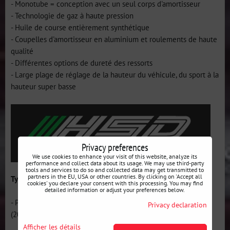
- Monotube = conception avec un seul corps d'amortisseur
- Technologie de gaz à haute pression
- Huile de course entièrement synthétique
- Coupelles d'amortisseur en aluminium et roulements de haute
qualité
- Différentes options de dureté des ressorts
- Large plage de réglage de la hauteur du véhicule, du sport à la
hauteur super basse
Privacy preferences
We use cookies to enhance your visit of this website, analyze its
performance and collect data about its usage. We may use third-party
tools and services to do so and collected data may get transmitted to
partners in the EU, USA or other countries. By clicking on 'Accept all
Types de ressorts pour Monopro:
cookies' you declare your consent with this processing. You may find
detailed information or adjust your preferences below.
- Prédéfini : avant - 10K (200mm - 65mm ID) / arrière : 6K
Privacy declaration
(200mm - 65mm ID)
Afficher les détails