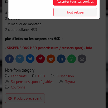
Accepter tous les cookies
Dans l'emballage :
Tout refuser
4 x combinés filetés Monopro
2 x clés C
1 x manuel de montage
2 x autocollants HSD
plus d'infos sur les suspensions HSD :
-
SUSPENSIONS HSD (amortisseurs / ressorts sport) - info
Bluesky
Twitter
Facebook
Pinterest
Reddit
LinkedIn
WhatsApp
E-
mail
More from category
Fabricants
HSD
Suspension
Suspensions sport réglables
Toyota
Couronne
Produit précédent