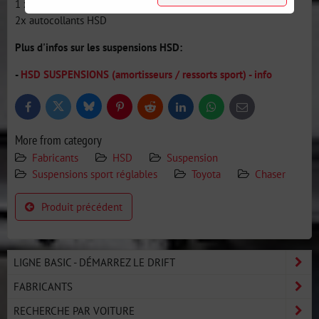
1 x manuel de montage
2x autocollants HSD
Plus d'infos sur les suspensions HSD:
-
HSD SUSPENSIONS (amortisseurs / ressorts sport) - info
Bluesky
Twitter
Facebook
Pinterest
Reddit
LinkedIn
WhatsApp
E-
mail
More from category
Fabricants
HSD
Suspension
Suspensions sport réglables
Toyota
Chaser
Produit précédent
LIGNE BASIC - DÉMARREZ LE DRIFT
FABRICANTS
RECHERCHE PAR VOITURE