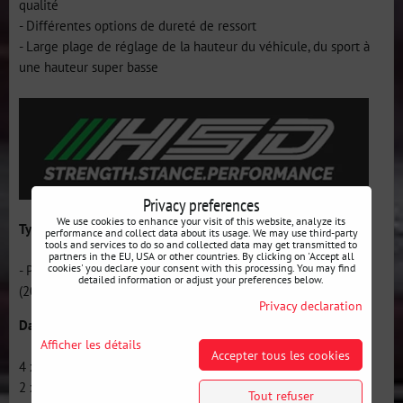
qualité
- Différentes options de dureté de ressort
- Large plage de réglage de la hauteur du véhicule, du sport à
une hauteur super basse
Privacy preferences
We use cookies to enhance your visit of this website, analyze its
Types de ressorts pour Monopro:
performance and collect data about its usage. We may use third-party
tools and services to do so and collected data may get transmitted to
partners in the EU, USA or other countries. By clicking on 'Accept all
- Préréglage : avant - 12K (200mm - 65mm ID) / arrière : 12K
cookies' you declare your consent with this processing. You may find
detailed information or adjust your preferences below.
(200mm - 65mm ID)
Privacy declaration
Dans l'emballage:
Afficher les détails
Accepter tous les cookies
4 x combinés filetés Monopro
2 x clés à ergot
Tout refuser