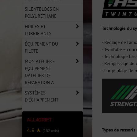
SILENTBLOCS EN
POLYURÉTHANE
HUILES ET
Technologie du s
LUBRIFIANTS
- Réglage de l'am
ÉQUIPEMENT DU
- Twintube = conc
PILOTE
- Technologie bas
MON ATELIER -
- Remplissage de 
ÉQUIPEMENT
- Large plage de r
D'ATELIER DE
RÉPARATION A
SYSTÈMES
D'ÉCHAPPEMENT
ALL4DRIFT
Types de ressorts
4.9 ★
(182 avis)