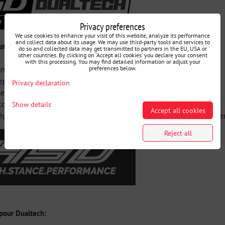
Privacy preferences
We use cookies to enhance your visit of this website, analyze its performance
and collect data about its usage. We may use third-party tools and services to
ystème Dualtech
do so and collected data may get transmitted to partners in the EU, USA or
other countries. By clicking on 'Accept all cookies' you declare your consent
with this processing. You may find detailed information or adjust your
preferences below.
ortissement en 14 étapes précises
eption avec deux tubes d'amortisseur
Privacy declaration
se pression
course entièrement synthétique
Show details
Accept all cookies
églage de la hauteur du véhicule, de la hauteur sport à la hauteur supe
Reject all
 pour Dualtech: