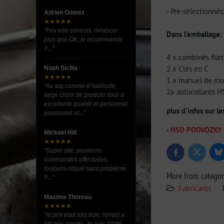
- Pré-sélectionné
Adrien Gomez
★★★★★
"Prix très corrects, livraison
Dans l'emballage:
plus que OK, je recommande
?..."
4 x combinés file
2 x Clés en C
Noah Sicilia
★★★★★
1 x manuel de m
"Au top comme d habitude,
2x autocollants 
large choix de produits tous d
excellente qualité et personnel
plus d'infos sur l
passionné et..."
-
HSD PODVOZKY (am
Mickael Hill
★★★★★
"Super site, plusieurs
Bl
Twitter
Facebook
commandes effectuées,
toujours niquel sans problème
More from catego
?..."
Fabricants
Maxime Thoreau
★★★★★
"le prix était très bon, l'envoi a