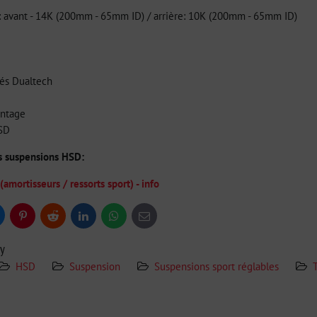
s: avant - 14K (200mm - 65mm ID) / arrière: 10K (200mm - 65mm ID)
tés Dualtech
ontage
HSD
es suspensions HSD:
ortisseurs / ressorts sport) - info
uesky
Pinterest
Reddit
LinkedIn
WhatsApp
E-
mail
ry
HSD
Suspension
Suspensions sport réglables