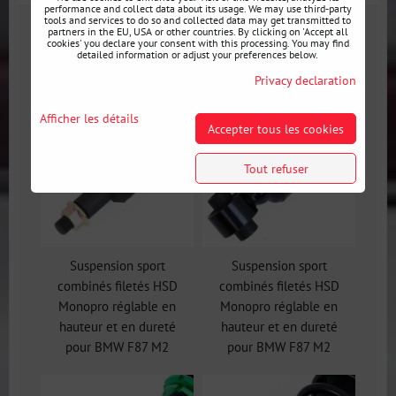
performance and collect data about its usage. We may use third-party
tools and services to do so and collected data may get transmitted to
partners in the EU, USA or other countries. By clicking on 'Accept all
Galerie
cookies' you declare your consent with this processing. You may find
detailed information or adjust your preferences below.
Privacy declaration
Afficher les détails
Accepter tous les cookies
Tout refuser
Suspension sport
Suspension sport
combinés filetés HSD
combinés filetés HSD
Monopro réglable en
Monopro réglable en
hauteur et en dureté
hauteur et en dureté
pour BMW F87 M2
pour BMW F87 M2