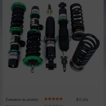
Évaluation du produit:
5
/
5
(
2
x)