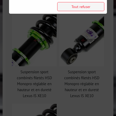
Galerie
Tout refuser
Suspension sport
Suspension sport
combinés filetés HSD
combinés filetés HSD
Monopro réglable en
Monopro réglable en
hauteur et en dureté
hauteur et en dureté
Lexus IS XE10
Lexus IS XE10