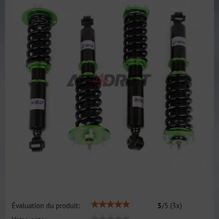
Évaluation du produit:
5
/
5
(
3
x)