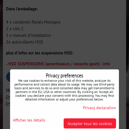
Dans l'emballage:
4 x combinés filetés Monopro
2 x clés C
1 x manuel d'installation
2x autocollants HSD
plus d'infos sur les suspensions HSD:
-
HSD SUSPENSIONS (amortisseurs / ressorts sport) - info
Privacy preferences
Bluesky
Twitter
Facebook
Pinterest
Reddit
LinkedIn
WhatsApp
E-
We use cookies to enhance your visit of this website, analyze its
mail
performance and collect data about its usage. We may use third-party
tools and services to do so and collected data may get transmitted to
More from category
partners in the EU, USA or other countries. By clicking on 'Accept all
cookies' you declare your consent with this processing. You may find
Fabricants
HSD
Suspension
detailed information or adjust your preferences below.
Suspensions sport réglables
Lexus
IS
Privacy declaration
Galerie
Afficher les détails
Accepter tous les cookies