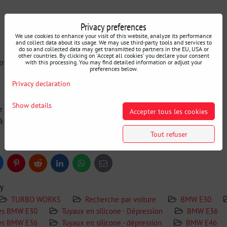
Privacy preferences
We use cookies to enhance your visit of this website, analyze its performance
and collect data about its usage. We may use third-party tools and services to
do so and collected data may get transmitted to partners in the EU, USA or
other countries. By clicking on 'Accept all cookies' you declare your consent
tre
with this processing. You may find detailed information or adjust your
preferences below.
Privacy declaration
Show details
 -60 à +290 °C
Accepter tous les cookies
'à 5 kg/cm²
Tout refuser
uesky
Pinterest
Reddit
LinkedIn
WhatsApp
E-
mail
ry
TURBO WORKS
Recherche par voiture
BMW E30
res BMW E30
Tuyaux en silicone - Dépression
BMW E36
res BMW E36
Tuyaux en silicone - dépression
BMW E46