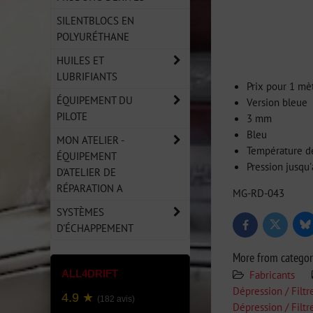
SILENTBLOCS EN
POLYURÉTHANE
HUILES ET
LUBRIFIANTS
Prix pour 1 mè
ÉQUIPEMENT DU
Version bleue
PILOTE
3 mm
Bleu
MON ATELIER -
Température de
ÉQUIPEMENT
Pression jusqu
D'ATELIER DE
RÉPARATION A
MG-RD-043
SYSTÈMES
D'ÉCHAPPEMENT
Bl
Twitter
Facebook
More from catego
ALL4DRIFT
Fabricants
Dépression / Filt
4.9 ★
(182 avis)
Dépression / Filt