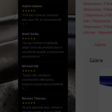
Dépression / Filt
Adrien Gomez
Dépression / Fil
★★★★★
/ Dépression / Fi
"Prix très corrects, livraison
plus que OK, je recommande
d'air / Dépression 
?..."
Dépression / Filtr
silicone - Dépress
Noah Sicilia
★★★★★
"Au top comme d habitude,
Galerie
large choix de produits tous d
excellente qualité et personnel
passionné et..."
Galerie
Mickael Hill
★★★★★
"Super site, plusieurs
commandes effectuées,
toujours niquel sans problème
?..."
Maxime Thoreau
★★★★★
"le prix était très bon, l'envoi a