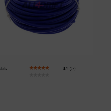
duit:
5
/
5
(
2
x)