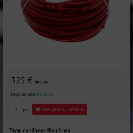
325 €
incl. VAT
Disponibilité:
En stock
AJOUTER AU PANIER
pcs
Tuyau en silicone Bleu 8 mm