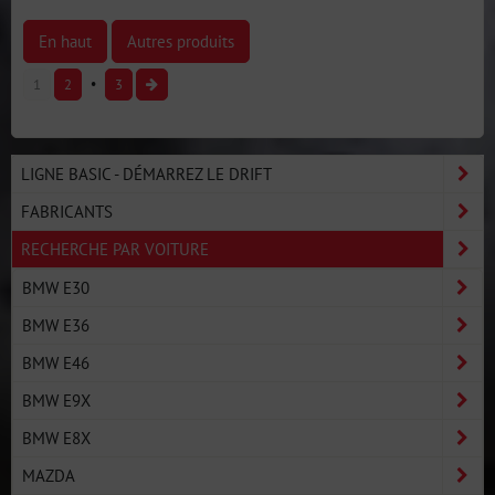
En haut
Autres produits
1
2
3
LIGNE BASIC - DÉMARREZ LE DRIFT
FABRICANTS
RECHERCHE PAR VOITURE
BMW E30
BMW E36
BMW E46
BMW E9X
BMW E8X
MAZDA