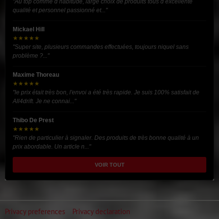
"Au top comme d habitude, large choix de produits tous d excellente
qualité et personnel passionné et..."
Mickael Hill
★★★★★
"Super site, plusieurs commandes effectuées, toujours niquel sans
problème ?..."
Maxime Thoreau
★★★★★
"le prix était très bon, l'envoi a été très rapide. Je suis 100% satisfait de
All4drift. Je ne connai..."
Thibo De Prest
★★★★★
"Rien de particulier à signaler. Des produits de très bonne qualité à un
prix abordable. Un article n..."
VOIR TOUT
Privacy preferences
Privacy declaration