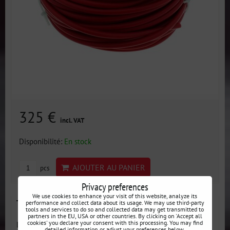
325 €
incl. VAT
Disponibilité:
En stock
AJOUTER AU PANIER
pcs
Privacy preferences
We use cookies to enhance your visit of this website, analyze its
Tuyau en silicone Rouge 12 mm
performance and collect data about its usage. We may use third-party
tools and services to do so and collected data may get transmitted to
partners in the EU, USA or other countries. By clicking on 'Accept all
cookies' you declare your consent with this processing. You may find
Les tuyaux en silicone remplacent les tuyaux de
detailed information or adjust your preferences below.