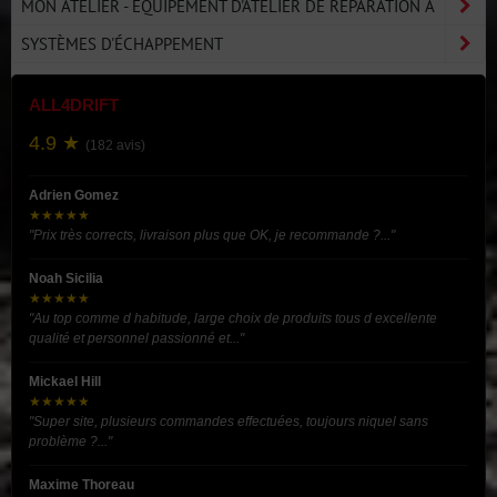
MON ATELIER - ÉQUIPEMENT D'ATELIER DE RÉPARATION A
SYSTÈMES D'ÉCHAPPEMENT
ALL4DRIFT
4.9 ★
(182 avis)
Adrien Gomez
★★★★★
"Prix très corrects, livraison plus que OK, je recommande ?..."
Noah Sicilia
★★★★★
"Au top comme d habitude, large choix de produits tous d excellente
qualité et personnel passionné et..."
Mickael Hill
★★★★★
"Super site, plusieurs commandes effectuées, toujours niquel sans
problème ?..."
Maxime Thoreau