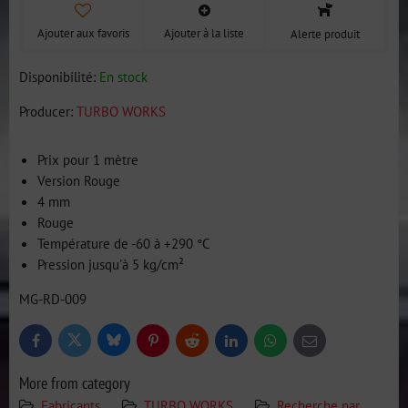
Ajouter aux favoris
Ajouter à la liste
Alerte produit
Disponibilité:
En stock
Producer:
TURBO WORKS
Prix pour 1 mètre
Version Rouge
4 mm
Rouge
Température de -60 à +290 °C
Pression jusqu'à 5 kg/cm²
MG-RD-009
Bluesky
Twitter
Facebook
Pinterest
Reddit
LinkedIn
WhatsApp
E-
mail
More from category
Fabricants
TURBO WORKS
Recherche par