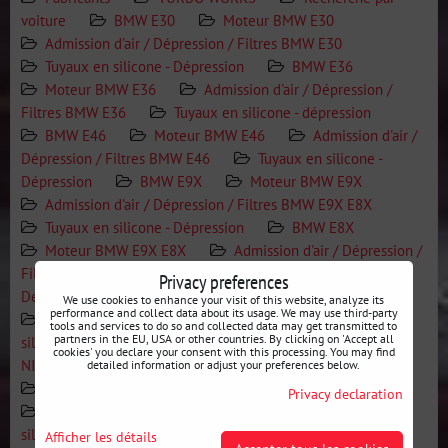
voiture
BMW E30
Moteur BMW E30
Admission d'air / Dépression / Filtres BMW E30
Tuyaux en silicone - Dépression
BMW E36
Moteur BMW E36
Admission d'air / Dépression /
Filtres BMW E36
Tuyaux en silicone - dépression
BMW E46
Moteur BMW E46
Admission d'air /
Dépression / Filtres BMW E46
Tuyaux en silicone -
Dépression
BMW E9X
Moteur BMW E9X
Admission d'air / Dépression / Filtres BMW E9X E8X
Tuyaux en silicone - Dépression
BMW E8X
Moteur BMW E9X E8X
Admission d'air / Dépression /
Filtres BMW E9X E8X
Tuyaux en silicone -
Privacy preferences
Dépressions
MAZDA
Moteur MAZDA / NISSAN
We use cookies to enhance your visit of this website, analyze its
performance and collect data about its usage. We may use third-party
Admission d'air / Dépression / Filtres
Tuyaux en
tools and services to do so and collected data may get transmitted to
partners in the EU, USA or other countries. By clicking on 'Accept all
silicone - Dépressions
NISSAN
Moteur MAZDA /
cookies' you declare your consent with this processing. You may find
NISSAN
Admission d'air / Dépression / Filtres
detailed information or adjust your preferences below.
Tuyaux en silicone - Dépressions
Moteur
Privacy declaration
Admission d'air / Dépression / Filtres
Tuyaux en
silicone - Dépression
Afficher les détails