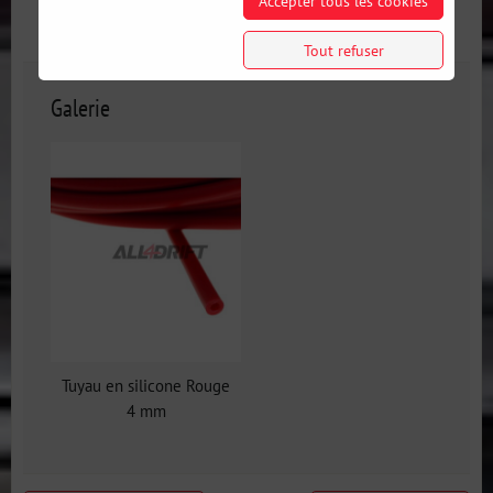
Accepter tous les cookies
Galerie
Informations Complémentaires
Tout refuser
Galerie
Tuyau en silicone Rouge
4 mm