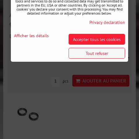
tools and services to do so and collected data may get transmitted to
partners in the EU, USA or other countries. By clicking on 'Accept all
cookies' you declare your consent with this processing. You may find
detailed information or adjust your preferences below.
Adaptateur de DRIFT et de course BMW E36 CNC71 avec
Privacy declaration
géométrie ACKERMAN réglable
Afficher les détails
Disponibilité:
En stock
Accepter tous les cookies
Tout refuser
135 €
incl. VAT
AJOUTER AU PANIER
pcs