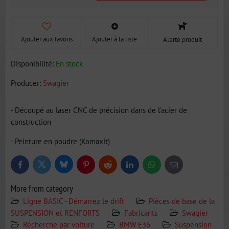
Ajouter aux favoris
Ajouter à la liste
Alerte produit
Disponibilité:
En stock
Producer:
Swagier
- Découpé au laser CNC de précision dans de l'acier de
construction
- Peinture en poudre (Komaxit)
Bluesky
Twitter
Facebook
Pinterest
Reddit
LinkedIn
WhatsApp
E-
mail
More from category
Ligne BASIC - Démarrez le drift
Pièces de base de la
SUSPENSION et RENFORTS
Fabricants
Swagier
Recherche par voiture
BMW E36
Suspension