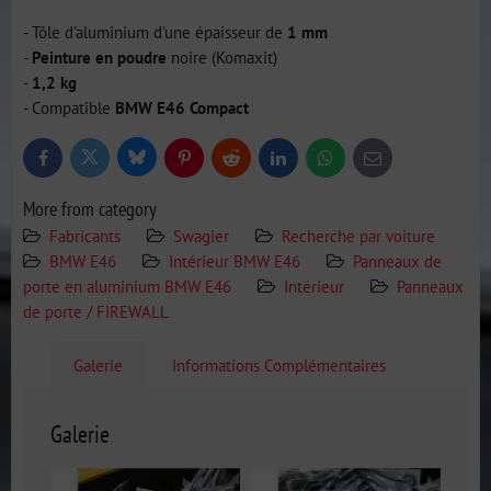
- Tôle d'aluminium d'une épaisseur de
1 mm
-
Peinture en poudre
noire (Komaxit)
-
1,2 kg
- Compatible
BMW E46 Compact
Bluesky
Twitter
Facebook
Pinterest
Reddit
LinkedIn
WhatsApp
E-
mail
More from category
Fabricants
Swagier
Recherche par voiture
BMW E46
Intérieur BMW E46
Panneaux de
porte en aluminium BMW E46
Intérieur
Panneaux
de porte / FIREWALL
Galerie
Informations Complémentaires
Galerie