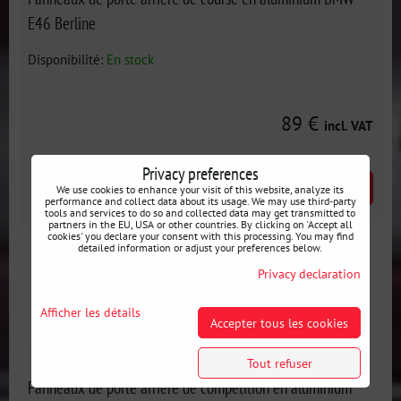
E46 Berline
Disponibilité:
En stock
89 €
incl. VAT
Privacy preferences
AJOUTER AU PANIER
pcs
We use cookies to enhance your visit of this website, analyze its
performance and collect data about its usage. We may use third-party
tools and services to do so and collected data may get transmitted to
partners in the EU, USA or other countries. By clicking on 'Accept all
cookies' you declare your consent with this processing. You may find
detailed information or adjust your preferences below.
Privacy declaration
Afficher les détails
Accepter tous les cookies
Tout refuser
Panneaux de porte arrière de compétition en aluminium